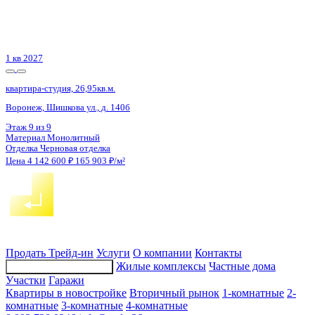
4 кв 2027
квартира-студия, 36,23кв.м.
с. Новая Усмань, Полевая ул., д. 22А/3
Этаж
3 из 8
Материал
Монолитно-кирпичный
Отделка
Черновая отделка
Цена 4 148 335 ₽
114 500 ₽/м²
Продать
Трейд-ин
Услуги
О компании
Контакты
Жилые комплексы
Частные дома
Подбор недвижимости
Участки
Гаражи
Квартиры в новостройке
Вторичный рынок
1-комнатные
2-
комнатные
3-комнатные
4-комнатные