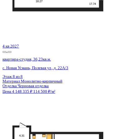
2 кв 2029
квартира-студия, 26,59кв.м.
Воронеж, Ленинградская ул., д. 29б
Этаж
4 из 14
Материал
Монолитный
Отделка
Черновая отделка
Цена 4 148 040 ₽
170 701 ₽/м²