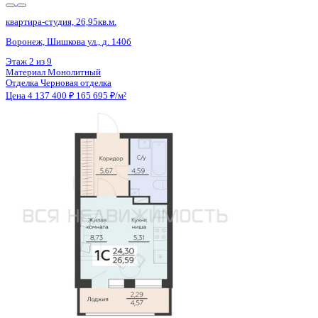
1 кв 2027
квартира-студия, 27,15кв.м.
Воронеж, Шишкова ул., д. 140б
Этаж
3 из 9
Материал
Монолитный
Отделка
Черновая отделка
Цена 4 146 300 ₽
164 666 ₽/м²