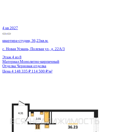
квартира-студия, 26,95кв.м.
Воронеж, Шишкова ул., д. 140б
Этаж
2 из 9
Материал
Монолитный
Отделка
Черновая отделка
Цена 4 137 400 ₽
165 695 ₽/м²