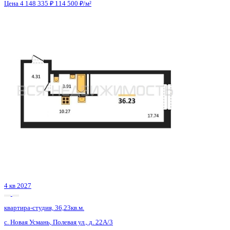
4 кв 2027
квартира-студия, 36,23кв.м.
с. Новая Усмань, Полевая ул., д. 22А/3
Этаж
7 из 8
Материал
Монолитно-кирпичный
Отделка
Черновая отделка
Цена 4 148 335 ₽
114 500 ₽/м²