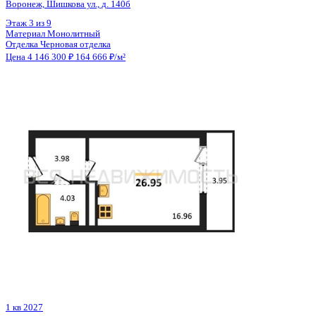
Общая площадь
24.97 м²
Строительная площадь
26.95 м²
Жилая площадь
16.96 м²
Площадь кухни
3.00 м²
Отделка
Черновая отделка
Санузел
Совмещенный
Кладовка
Нет
Лифт
Да
Изолированные комнаты
Да
Онлайн показ
Да
Похожие объекты