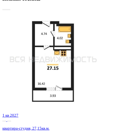
Базовая цена:
4 142 600 ₽
165 903 ₽/м²
Семейная ипотека
от 19 870 ₽/мес
Ипотека
от 48 457 ₽/мес
?
Расчет цены приблизительный, за более точной информаци
обращайтесь к менеджеру
Шахматка
Забронировать
ЖК
ЖК Оникс
Корпус
Позиция 1
Срок сдачи
1 кв 2027
Тип дома
Монолитный
Этаж
9/9
№ Квартиры
213
Тип сделки
Первичная продажа