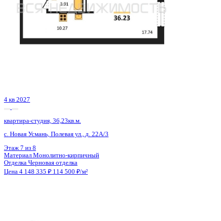
4 кв 2027
квартира-студия, 36,23кв.м.
с. Новая Усмань, Полевая ул., д. 22А/3