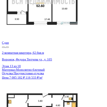
Сдан
2-комнатная квартира, 58.79кв.м
Воронеж, Независимости ул., д. 78Б к.2
Этаж
16 из 18
Материал
Монолитный
Отделка
Черновая отделка + штукатурка + стяжка
Цена 7 084 195 ₽
124 175 ₽/м²