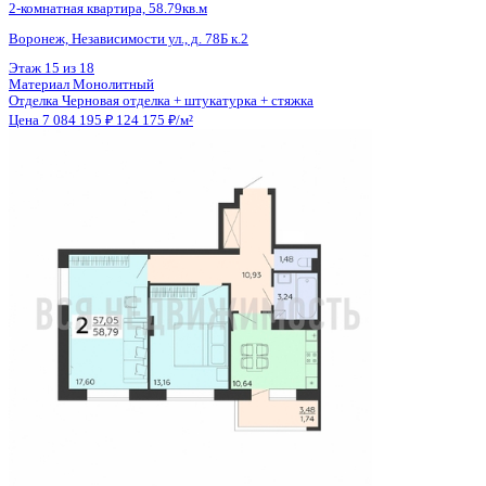
Общая площадь
65.10 м²
Строительная площадь
68.43 м²
Жилая площадь
31.46 м²
Площадь кухни
14.69 м²
Высота потолков
2.55 м
Отделка
Черновая отделка + штукатурка + стяжка
Санузел
Несколько
Балкон
2 лоджии
Кладовка
Нет
Лифт
Да
Изолированные комнаты
Да
Онлайн показ
Да
Похожие объекты