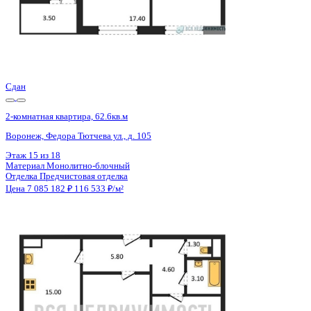
Сдан
2-комнатная квартира, 58.79кв.м
Воронеж, Независимости ул., д. 78Б к.2
Этаж
17 из 18
Материал
Монолитный
Отделка
Черновая отделка + штукатурка + стяжка
Цена 7 084 195 ₽
124 175 ₽/м²