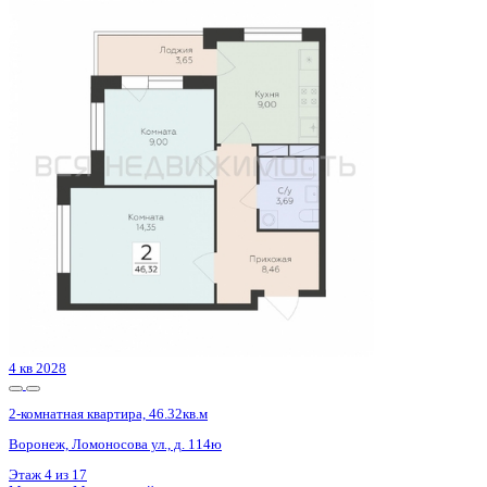
Сдан
2-комнатная квартира, 62.6кв.м
Воронеж, Федора Тютчева ул., д. 105
Этаж
13 из 18
Материал
Монолитно-блочный
Отделка
Предчистовая отделка
Цена 7 085 182 ₽
116 533 ₽/м²