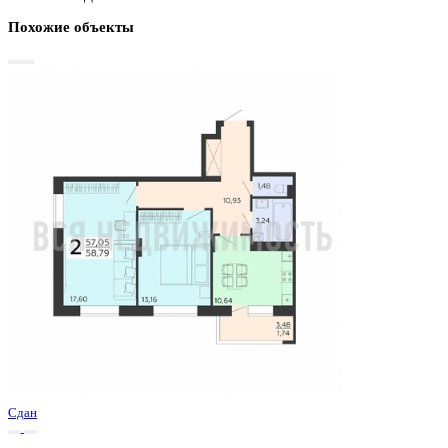
Базовая цена:
7 082 505 ₽
108 794 ₽/м²
Семейная ипотека
от 33 971 ₽/мес
Ипотека
от 82 845 ₽/мес
?
Расчет цены приблизительный, за более точной информаци
обращайтесь к менеджеру
Шахматка
Забронировать
ЖК
ЖК Авиатор-2
Корпус
Этап 2 позиция 1
Срок сдачи
3 кв 2024
Тип дома
Монолитный
Этаж
11/20
№ Квартиры
102
Тип сделки
Первичная продажа