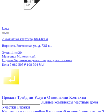
4 кв 2028
2-комнатная квартира, 46.32кв.м
Воронеж, Ломоносова ул., д. 114ю
Этаж
4 из 17
Материал
Монолитный
Отделка
Черновая отделка
Цена 7 077 696 ₽
159 049 ₽/м²
Продать
Трейд-ин
Услуги
О компании
Контакты
Жилые комплексы
Частные дома
Подбор недвижимости
Участки
Гаражи
Квартиры в новостройке
Вторичный рынок
1-комнатные
2-