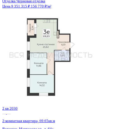
4 кв 2027
2-комнатная квартира, 61.3кв.м
Воронеж, Чапаева ул., д. 68а
Этаж
7 из 18
Материал
Монолитный
Отделка
Черновая отделка