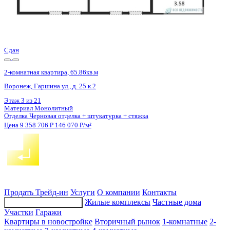
4 кв 2027
2-комнатная квартира, 61.3кв.м
Воронеж, Чапаева ул., д. 68а
Этаж
5 из 18
Материал
Монолитный
Отделка
Черновая отделка
Цена 9 351 315 ₽
156 770 ₽/м²
Продать
Трейд-ин
Услуги
О компании
Контакты
Жилые комплексы
Частные дома
Подбор недвижимости
Участки
Гаражи
Квартиры в новостройке
Вторичный рынок
1-комнатные
2-