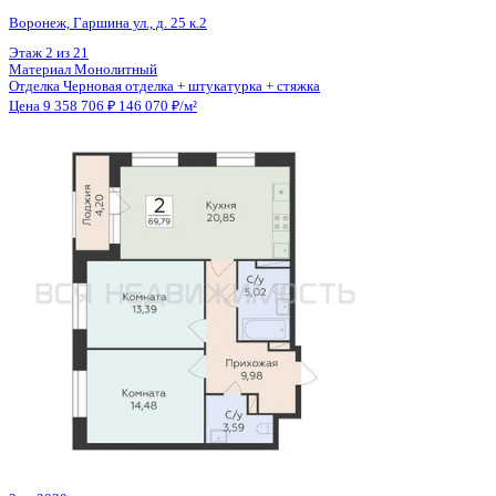
Общая площадь
64.07 м²
Строительная площадь
65.86 м²
Жилая площадь
34.12 м²
Площадь кухни
15.01 м²
Высота потолков
2.80 м
Отделка
Черновая отделка + штукатурка + стяжка
Санузел
Совмещенный
Кладовка
Да
Лифт
Да
Изолированные комнаты
Да
Онлайн показ
Да
Похожие объекты