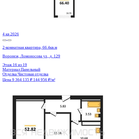
2 кв 2030
2-комнатная квартира, 69.79кв.м
Воронеж, Матросова ул., д. 64а
Этаж
6 из 12
Материал
Монолитный
Отделка
Черновая отделка
Цена 9 358 839 ₽
139 041 ₽/м²