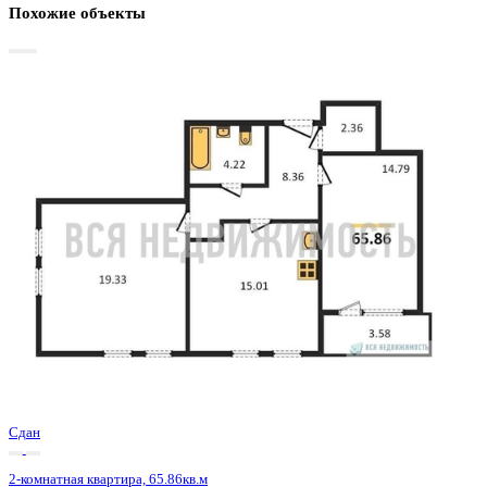
Базовая цена:
9 358 706 ₽
146 070 ₽/м²
Семейная ипотека
от 44 888 ₽/мес
Ипотека
от 109 470 ₽/мес
?
Расчет цены приблизительный, за более точной информаци
обращайтесь к менеджеру
Шахматка
Забронировать
ЖК
ЖК Маяковский
Корпус
Секция 2
Срок сдачи
3 кв 2024
Тип дома
Монолитный
Этаж
3/21
№ Квартиры
290
Тип сделки
Первичная продажа