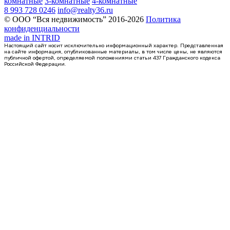
комнатные
3-комнатные
4-комнатные
8 993 728 0246
info@realty36.ru
© ООО “Вся недвижимость” 2016-2026
Политика
конфиденциальности
made in
INTRID
Настоящий сайт носит исключительно информационный характер. Представленная
на сайте информация, опубликованные материалы, в том числе цены, не являются
публичной офертой, определяемой положениями статьи 437 Гражданского кодекса
Российской Федерации.
2 кв 2030
2-комнатная квартира, 69.65кв.м
Воронеж, Матросова ул., д. 64а