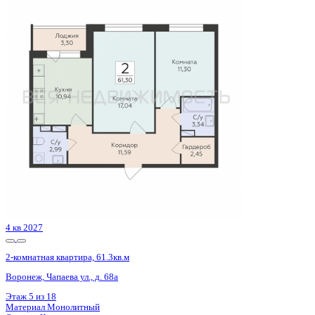
4 кв 2027
2-комнатная квартира, 56.59кв.м
Воронеж, Летчика Щербакова ул., д. 7
Этаж
13 из 31
Материал
Монолитный
Отделка
Черновая отделка
Цена 9 365 645 ₽
189 895 ₽/м²