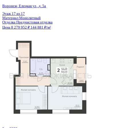
Общая площадь
60.49 м²
Строительная площадь
62.72 м²
Жилая площадь
29.57 м²
Площадь кухни
12.18 м²
Высота потолков
2.77 м
Отделка
Черновая отделка + штукатурка + стяжка
Санузел
Раздельный
Кладовка
Да
Лифт
Да
Изолированные комнаты
Да
Онлайн показ
Да
Похожие объекты