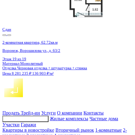
4 кв 2026
2-комнатная квартира, 60.3кв.м
Воронеж, Рокоссовского ул., д. 47
Этаж
16 из 21
Материал
Монолитно-блочный
Отделка
Предчистовая отделка
Цена 8 275 342 ₽
141 459 ₽/м²
Продать
Трейд-ин
Услуги
О компании
Контакты
Жилые комплексы
Частные дома
Подбор недвижимости
Участки
Гаражи
Квартиры в новостройке
Вторичный рынок
1-комнатные
2-