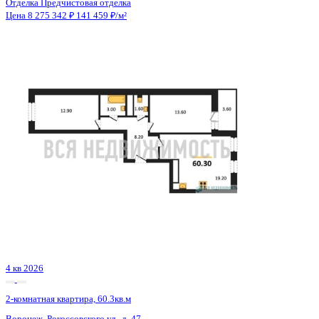
4 кв 2026
2-комнатная квартира, 60.3кв.м
Воронеж, Рокоссовского ул., д. 47
Этаж
12 из 21
Материал
Монолитно-блочный
Отделка
Предчистовая отделка