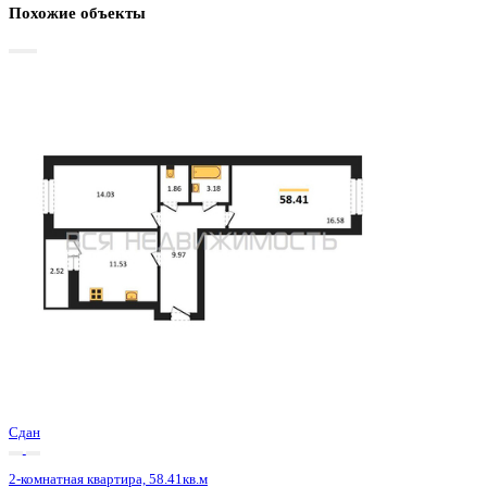
Базовая цена:
8 281 235 ₽
136 903 ₽/м²
Семейная ипотека
от 39 720 ₽/мес
Ипотека
от 96 867 ₽/мес
?
Расчет цены приблизительный, за более точной информаци
обращайтесь к менеджеру
Шахматка
Забронировать
ЖК
ЖД Октябрьский
Корпус
ЖД Октябрьский
Срок сдачи
2 кв 2025
Тип дома
Монолитный
Этаж
19/19
№ Квартиры
180
Тип сделки
Первичная продажа