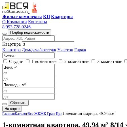
Жилые комплексы
КП
Квартиры
О Компании
Контакты
8 993 728 0246
Подбор недвижимости
Квартира
Квартира
Дом/дача/коттедж
Участок
Гараж
Студии
1-комнатные
2-комнатные
3-комнатные
Сбросить
На карте