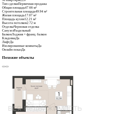
Базовая цена:
11 186 560 ₽
234 716 ₽/м²
Семейная ипотека
от 53 655 ₽/мес
Ипотека
от 130 851 ₽/мес
?
Расчет цены приблизительный, за более точной информаци
Шахматка
Забронировать