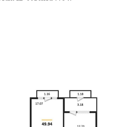
9.94кв.м
м² 8/14 этаж
ID объекта 77947