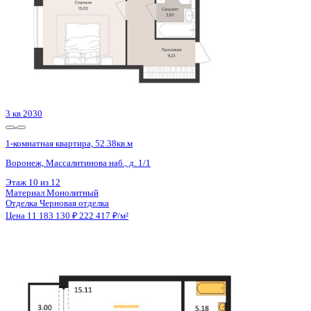
ЖК
ЖК Гран-При
Корпус
Очередь 2
Срок сдачи
2 кв 2025
Тип дома
Монолитный
Этаж
8/14
№ Квартиры
226
Тип сделки
Первичная продажа
Общая площадь
47.66 м²
Строительная площадь
49.94 м²
Жилая площадь
17.07 м²
Площадь кухни
12.21 м²
Высота потолков
2.72 м
Отделка
Черновая отделка
Санузел
Раздельный
Балкон
Лоджия + франц. балкон
Кладовка
Да
Лифт
Да
Изолированные комнаты
Да
Онлайн показ
Да
Похожие объекты