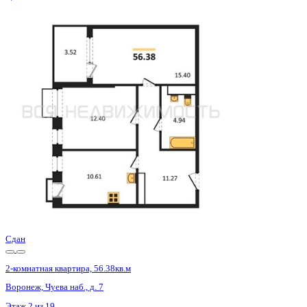
3 кв 2026
2-комнатная квартира, 75.14кв.м
Воронеж, Березовая Роща ул., д. 1с
Этаж
11 из 13
Материал
Монолитный
Отделка
Черновая отделка + штукатурка + стяжка
Цена 14 306 550 ₽
195 418 ₽/м²