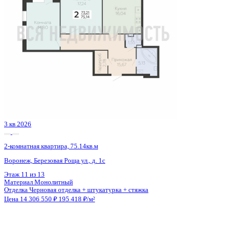
Семейная ипотека
от 68 669 ₽/мес
Ипотека
от 167 465 ₽/мес
?
Расчет цены приблизительный, за более точной информаци
обращайтесь к менеджеру
Шахматка
Забронировать
ЖК
ЖК Гран-При
Корпус
Очередь 2
Срок сдачи
2 кв 2025
Тип дома
Монолитный
Этаж
9/14
№ Квартиры
231
Тип сделки
Первичная продажа
Общая площадь
62.53 м²
Строительная площадь
64.49 м²
Жилая площадь
31.63 м²
Площадь кухни
9.50 м²
Высота потолков
2.72 м
Отделка
Черновая отделка
Санузел
Раздельный
Балкон
Терраса
Кладовка
Да
Лифт
Да
Изолированные комнаты
Да