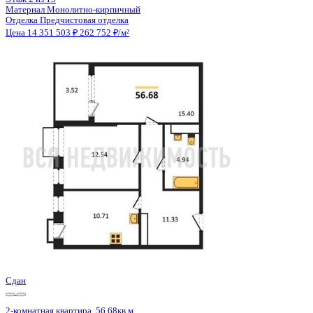
3 кв 2030
2-комнатная квартира, 66.53кв.м
Воронеж, Массалитинова наб., д. 1/1
Этаж
9 из 12
Материал
Монолитный
Отделка
Черновая отделка
Цена 14 337 215 ₽
221 630 ₽/м²