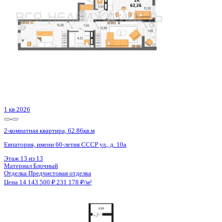
2 кв 2028
2-комнатная квартира, 87.7кв.м
Воронеж, Ворошилова ул., д. 19
Этаж
6 из 25
Материал
Монолитный
Отделка
Предчистовая отделка
Цена 14 461 730 ₽
171 145 ₽/м²