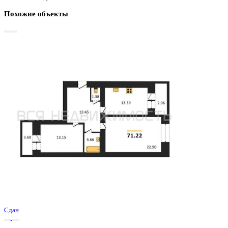
Базовая цена:
7 854 000 ₽
114 490 ₽/м²
Семейная ипотека
от 37 671 ₽/мес
Ипотека
от 91 869 ₽/мес
?
Расчет цены приблизительный, за более точной информаци
обращайтесь к менеджеру
Шахматка
Забронировать
ЖК
ЖК Зелёная Долина
Корпус
Позиция 8 секции 3-4
Срок сдачи
2 кв 2023
Тип дома
Кирпичный
Этаж
1/16
№ Квартиры
131
Тип сделки
Первичная продажа