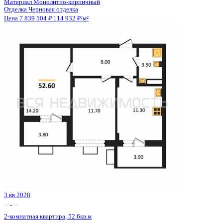
4 кв 2027
2-комнатная квартира, 71.01кв.м
с. Новая Усмань, Полевая ул., д. 22А/3
Этаж
6 из 8
Материал
Монолитно-кирпичный