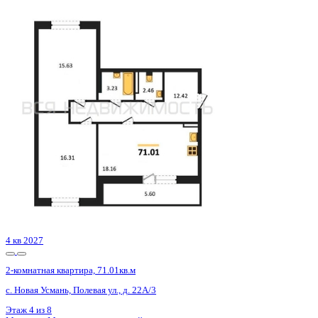
4 кв 2027
2-комнатная квартира, 71.01кв.м
с. Новая Усмань, Полевая ул., д. 22А/3
Этаж
7 из 8
Материал
Монолитно-кирпичный
Отделка
Черновая отделка
Цена 7 839 504 ₽
114 932 ₽/м²