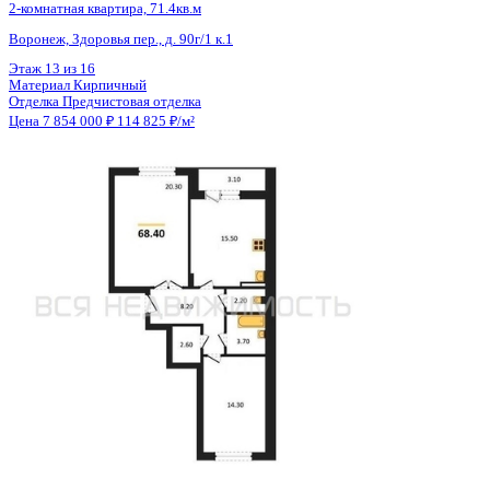
Общая площадь
68.60 м²
Строительная площадь
71.40 м²
Жилая площадь
36.05 м²
Площадь кухни
13.39 м²
Высота потолков
2.68 м
Отделка
Предчистовая отделка
Санузел
Раздельный
Балкон
2 лоджии
Кладовка
Нет
Лифт
Да
Изолированные комнаты
Да
Онлайн показ
Да
Похожие объекты