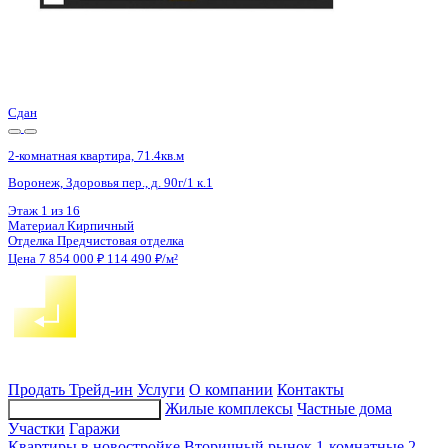
4 кв 2027
2-комнатная квартира, 71.01кв.м
с. Новая Усмань, Полевая ул., д. 22А/3
Этаж
4 из 8
Материал
Монолитно-кирпичный
Отделка
Черновая отделка
Цена 7 839 504 ₽
114 932 ₽/м²
Продать
Трейд-ин
Услуги
О компании
Контакты
Жилые комплексы
Частные дома
Подбор недвижимости
Участки
Гаражи
Квартиры в новостройке
Вторичный рынок
1-комнатные
2-