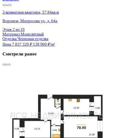
4 кв 2027
2-комнатная квартира, 71.01кв.м
с. Новая Усмань, Полевая ул., д. 22А/3
Этаж
5 из 8
Материал
Монолитно-кирпичный
Отделка
Черновая отделка
Цена 7 839 504 ₽
114 932 ₽/м²