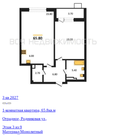
3 кв 2027
1-комнатная квартира, 65.8кв.м
Отрадное, Родниковая ул.,
Этаж
2 из 9
Материал
Монолитный
Отделка
Предчистовая отделка
Цена 5 987 800 ₽
93 706 ₽/м²