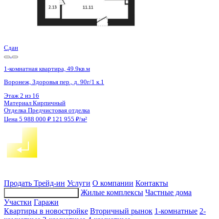
3 кв 2027
1-комнатная квартира, 65.8кв.м
Отрадное, Родниковая ул.,
Этаж
3 из 9
Материал
Монолитный
Отделка
Предчистовая отделка
Цена 5 987 800 ₽
93 706 ₽/м²
Продать
Трейд-ин
Услуги
О компании
Контакты
Жилые комплексы
Частные дома
Подбор недвижимости
Участки
Гаражи
Квартиры в новостройке
Вторичный рынок
1-комнатные
2-