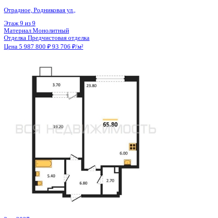
Общая площадь
49.10 м²
Строительная площадь
49.90 м²
Жилая площадь
20.16 м²
Площадь кухни
10.95 м²
Высота потолков
2.68 м
Отделка
Предчистовая отделка
Санузел
Совмещенный
Кладовка
Да
Лифт
Да
Изолированные комнаты
Да
Онлайн показ
Да
Похожие объекты