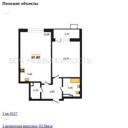
Базовая цена:
5 988 000 ₽
121 955 ₽/м²
Семейная ипотека
от 28 721 ₽/мес
Ипотека
от 70 042 ₽/мес
?
Расчет цены приблизительный, за более точной информаци
обращайтесь к менеджеру
Шахматка
Забронировать
ЖК
ЖК Зелёная Долина
Корпус
Позиция 8 секции 3-4
Срок сдачи
2 кв 2023
Тип дома
Кирпичный
Этаж
2/16
№ Квартиры
202
Тип сделки
Первичная продажа