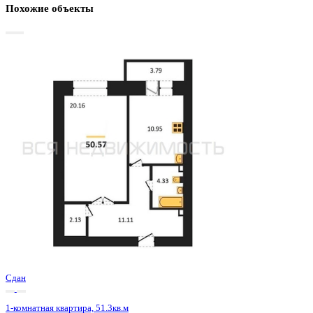
Базовая цена:
6 156 000 ₽
125 122 ₽/м²
Семейная ипотека
от 29 527 ₽/мес
Ипотека
от 72 008 ₽/мес
?
Расчет цены приблизительный, за более точной информаци
обращайтесь к менеджеру
Шахматка
Забронировать
ЖК
ЖК Зелёная Долина
Корпус
Позиция 8 секции 3-4
Срок сдачи
2 кв 2023
Тип дома
Кирпичный
Этаж
6/16
№ Квартиры
226
Тип сделки
Первичная продажа