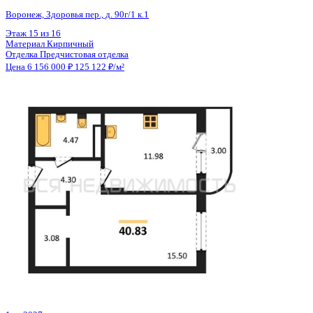
Общая площадь
49.20 м²
Строительная площадь
51.30 м²
Жилая площадь
20.16 м²
Площадь кухни
10.95 м²
Высота потолков
2.68 м
Отделка
Предчистовая отделка
Санузел
Совмещенный
Кладовка
Да
Лифт
Да
Изолированные комнаты
Да
Онлайн показ
Да
Похожие объекты