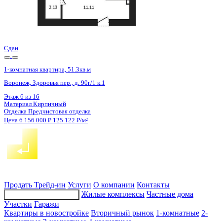
4 кв 2027
1-комнатная квартира, 38кв.м
Феодосия, Симферопольское ш., д. 48
Этаж
5 из 7
Материал
Монолитно-кирпичный
Отделка
Черновая отделка
Цена 6 155 620 ₽
176 886 ₽/м²
Продать
Трейд-ин
Услуги
О компании
Контакты
Жилые комплексы
Частные дома
Подбор недвижимости
Участки
Гаражи
Квартиры в новостройке
Вторичный рынок
1-комнатные
2-