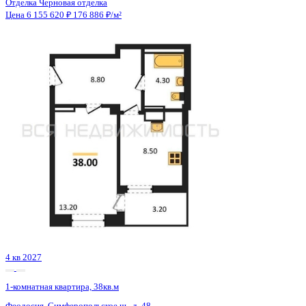
4 кв 2027
1-комнатная квартира, 38кв.м
Феодосия, Симферопольское ш., д. 48
Этаж
6 из 7
Материал
Монолитно-кирпичный
Отделка
Черновая отделка