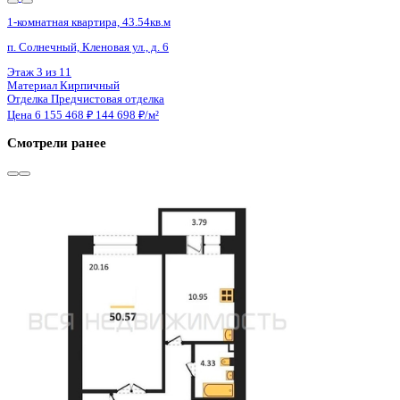
4 кв 2027
1-комнатная квартира, 38кв.м
Феодосия, Симферопольское ш., д. 48
Этаж
7 из 7
Материал
Монолитно-кирпичный
Отделка
Черновая отделка
Цена 6 155 620 ₽
176 886 ₽/м²