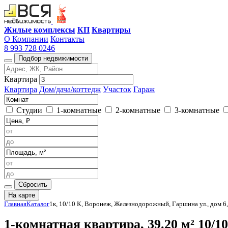
Жилые комплексы
КП
Квартиры
О Компании
Контакты
8 993 728 0246
Подбор недвижимости
Квартира
Квартира
Дом/дача/коттедж
Участок
Гараж
Студии
1-комнатные
2-комнатные
3-комнатные
Сбросить
На карте