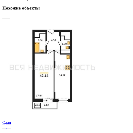
Базовая цена:
5 452 800 ₽
131 869 ₽/м²
Семейная ипотека
от 26 154 ₽/мес
Ипотека
от 63 782 ₽/мес
?
Расчет цены приблизительный, за более точной информаци
обращайтесь к менеджеру
Шахматка
Забронировать
ЖК
ЖД Навигатор
Корпус
ЖД Навигатор
Срок сдачи
4 кв 2025
Тип дома
Монолитный
Этаж
5/27
№ Квартиры
458
Тип сделки
Первичная продажа