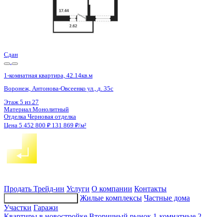
Сдан
1-комнатная квартира, 42.11кв.м
Воронеж, Антонова-Овсеенко ул., д. 35с
Этаж
15 из 27
Материал
Монолитный
Отделка
Черновая отделка
Цена 5 452 800 ₽
131 965 ₽/м²
Продать
Трейд-ин
Услуги
О компании
Контакты
Жилые комплексы
Частные дома
Подбор недвижимости
Участки
Гаражи
Квартиры в новостройке
Вторичный рынок
1-комнатные
2-