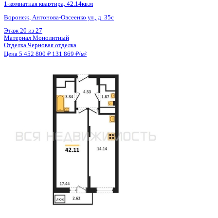
Общая площадь
41.35 м²
Строительная площадь
42.14 м²
Жилая площадь
17.44 м²
Площадь кухни
14.14 м²
Высота потолков
2.80 м
Отделка
Черновая отделка
Санузел
Раздельный
Балкон
Балкон
Кладовка
Нет
Лифт
Да
Изолированные комнаты
Да
Онлайн показ
Да
Похожие объекты