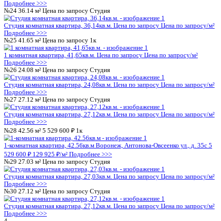
Показать результаты
Сбросить
Каталог
Шахматка
Подъезд 1
2
№1
26.46 м²
Цена по запросу
Студия
Студия комнатная квартира, 26,46кв.м.
Цена по запросу
Цена 
Подробнее >>>
№2
26.28 м²
Цена по запросу
Студия
Студия комнатная квартира, 26,28кв.м.
Цена по запросу
Цена 
Подробнее >>>
№3
40.85 м²
Цена по запросу
1к