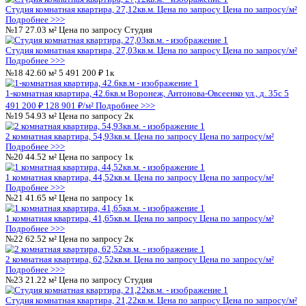
Выберите корпус в ЖД Навигатор:
ЖД Навигатор
ЖД Навигатор
Адрес
Антонова-Овсеенко ул., д. 35с
Этажей
27
Материал стен
монолитный
Квартал/год постройки
4 кв 2025
Заселение до
31.03.2026
Этап строительства
Сдан
Грузовой лифт
Есть
01 Разрешение на строительство.1.pdf
02 Проектная декларация 2025_07_01.1.pdf
03 Схема ПОЗУ.1.pdf
04 Проект ДДУ ЖК_Навигатор.1.docx
05 Разрешение на ввод.1.pdf
Квартиры в ЖД Навигатор
Студии
1-комнатные
2-комнатные
3-комнатные
комнатные
Более 4 комнат