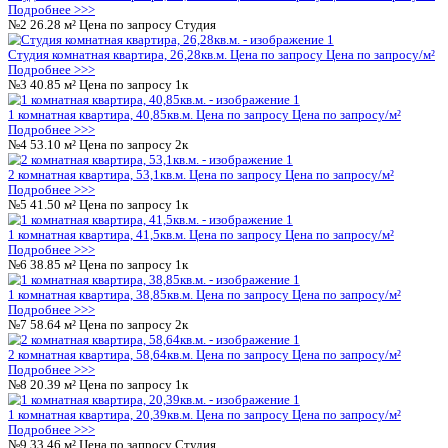
Комфорт
Подземная
Выбрать квартиру
От 3 161 000 ₽
от 124 483 ₽/м²
Студии
21 - 36 м²
от 3 161 000 ₽
1-к
20 - 44 м²
от 5 161 200 ₽
2-к
658 200 ₽
Этажность
27
Класс жилья
Комфорт
Тип парковки
Подземная
Пропускная система
Нет
Консьерж
Нет
Инфраструктура поблизости