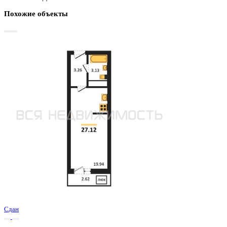
Базовая цена:
3 645 000 ₽
138 910 ₽/м²
Семейная ипотека
от 17 483 ₽/мес
Ипотека
от 42 636 ₽/мес
?
Расчет цены приблизительный, за более точной информаци
обращайтесь к менеджеру
Шахматка
Забронировать
ЖК
ЖД Навигатор
Корпус
ЖД Навигатор
Срок сдачи
4 кв 2025
Тип дома
Монолитный
Этаж
26/27
№ Квартиры
774
Тип сделки
Первичная продажа