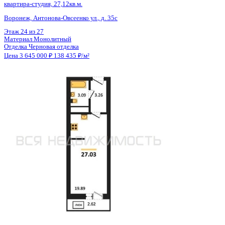
Общая площадь
26.24 м²
Строительная площадь
27.03 м²
Жилая площадь
19.89 м²
Площадь кухни
2.00 м²
Высота потолков
2.80 м
Отделка
Черновая отделка
Санузел
Совмещенный
Балкон
Балкон
Кладовка
Нет
Лифт
Да
Изолированные комнаты
Да
Онлайн показ
Да
Похожие объекты