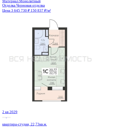
4 кв 2029
квартира-студия, 26,2кв.м.
Воронеж, Ломоносова ул., д. 114ю
Этаж
2 из 16
Материал
Монолитный