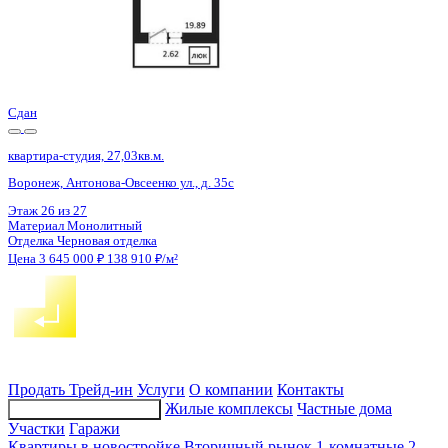
4 кв 2029
квартира-студия, 26,2кв.м.
Воронеж, Ломоносова ул., д. 114ю
Этаж
2 из 16
Материал
Монолитный
Отделка
Черновая отделка
Цена 3 645 730 ₽
150 837 ₽/м²
Продать
Трейд-ин
Услуги
О компании
Контакты
Жилые комплексы
Частные дома
Подбор недвижимости
Участки
Гаражи
Квартиры в новостройке
Вторичный рынок
1-комнатные
2-