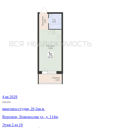
Сдан
квартира-студия, 27,12кв.м.
Воронеж, Антонова-Овсеенко ул., д. 35с
Этаж
26 из 27
Материал
Монолитный
Отделка
Черновая отделка
Цена 3 645 000 ₽
138 435 ₽/м²