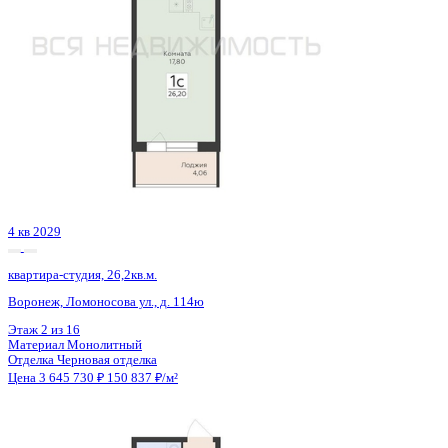
Сдан
квартира-студия, 27,03кв.м.