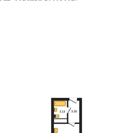
в.м.
7/27 этаж
ID объекта 100056627