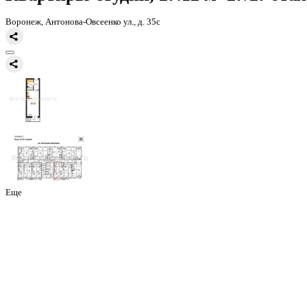
Главная
Каталог
Все ЖК
ЖД Навигатор
квартира-студия, 27,12к
Квартиры-студии, 27.12 м² 2
Воронеж, Антонова-Овсеенко ул., д. 35с