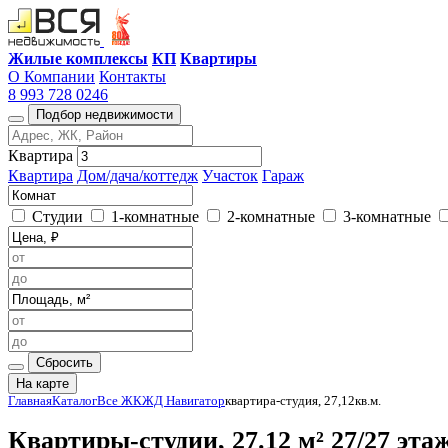
Жилые комплексы
КП
Квартиры
О Компании
Контакты
8 993 728 0246
Подбор недвижимости
Квартира
Квартира
Дом/дача/коттедж
Участок
Гараж
Студии
1-комнатные
2-комнатные
3-комнатные
Сбросить
На карте