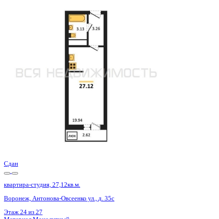
Базовая цена:
3 631 500 ₽
137 923 ₽/м²
Семейная ипотека
от 17 418 ₽/мес
Ипотека
от 42 478 ₽/мес
?
Расчет цены приблизительный, за более точной информаци
Шахматка
Забронировать
ЖК
ЖД Навигатор
Корпус
ЖД Навигатор
Срок сдачи
4 кв 2025
Тип дома
Монолитный
Этаж
27/27
№ Квартиры
790
Тип сделки
Первичная продажа
Общая площадь
26.33 м²
Строительная площадь
27.12 м²
Жилая площадь
19.94 м²
Площадь кухни
2.00 м²
Высота потолков
2.80 м