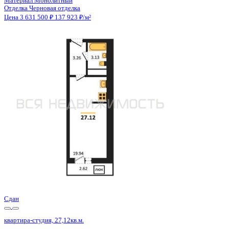
Отделка
Черновая отделка
Санузел
Совмещенный
Балкон
Балкон
Кладовка
Нет
Лифт
Да
Изолированные комнаты
Да
Онлайн показ
Да
Похожие объекты