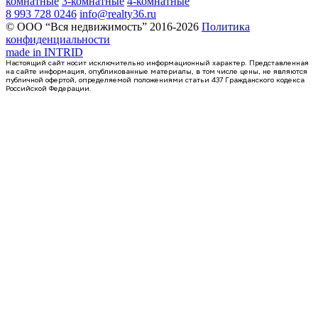
комнатные
3-комнатные
4-комнатные
8 993 728 0246
info@realty36.ru
© ООО “Вся недвижимость” 2016-2026
Политика
конфиденциальности
made in
INTRID
Настоящий сайт носит исключительно информационный характер. Представленная
на сайте информация, опубликованные материалы, в том числе цены, не являются
публичной офертой, определяемой положениями статьи 437 Гражданского кодекса
Российской Федерации.
Сдан
1-комнатная квартира, 39.71кв.м
Воронеж, Ростовская ул., д. 18а