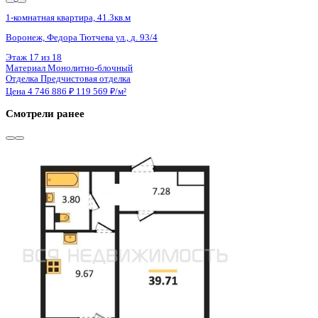
Сдан
1-комнатная квартира, 39.71кв.м
Воронеж, Ростовская ул., д. 18а к.1
Этаж
10 из 15
Материал
Монолитный
Отделка
Черновая отделка
Цена 4 745 800 ₽
122 789 ₽/м²