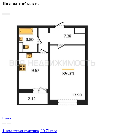
Базовая цена:
4 745 800 ₽
122 789 ₽/м²
Семейная ипотека
от 22 763 ₽/мес
Ипотека
от 55 512 ₽/мес
?
Расчет цены приблизительный, за более точной информаци
обращайтесь к менеджеру
Шахматка
Забронировать
ЖК
ЖК 8 Элемент
Корпус
Этап 1 позиция 3
Срок сдачи
3 кв 2025
Тип дома
Монолитный
Этаж
9/15
№ Квартиры
122
Тип сделки
Первичная продажа