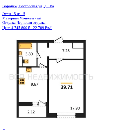
Общая площадь
38.65 м²
Строительная площадь
39.71 м²
Жилая площадь
17.90 м²
Площадь кухни
9.67 м²
Высота потолков
2.80 м
Отделка
Черновая отделка
Санузел
Совмещенный
Кладовка
Нет
Лифт
Да
Изолированные комнаты
Да
Онлайн показ
Да
Похожие объекты