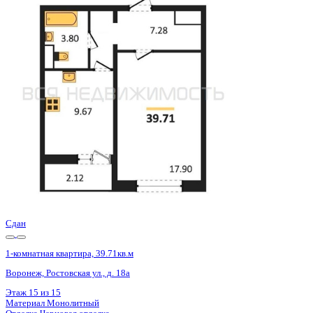
Базовая цена:
4 745 800 ₽
122 789 ₽/м²
Семейная ипотека
от 22 763 ₽/мес
Ипотека
от 55 512 ₽/мес
?
Расчет цены приблизительный, за более точной информаци
Шахматка
Забронировать
ЖК
ЖК 8 Элемент
Корпус
Этап 1 позиция 3
Срок сдачи
3 кв 2025
Тип дома
Монолитный
Этаж
10/15
№ Квартиры
138
Тип сделки
Первичная продажа
Общая площадь
38.65 м²
Строительная площадь
39.71 м²
Жилая площадь
17.90 м²
Площадь кухни
9.67 м²
Высота потолков
2.80 м