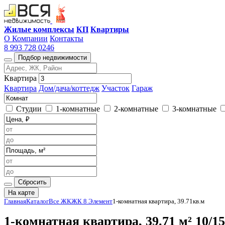
Жилые комплексы
КП
Квартиры
О Компании
Контакты
8 993 728 0246
Подбор недвижимости
Квартира
Квартира
Дом/дача/коттедж
Участок
Гараж
Студии
1-комнатные
2-комнатные
3-комнатные
Сбросить
На карте