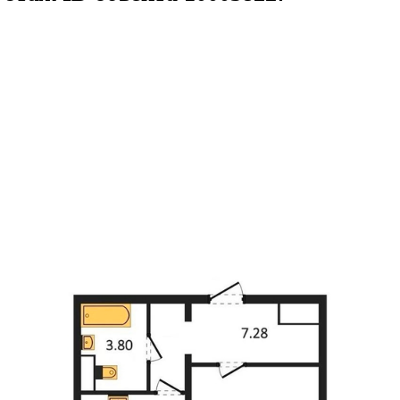
39.71кв.м
м² 10/15 этаж
ID объекта 1000