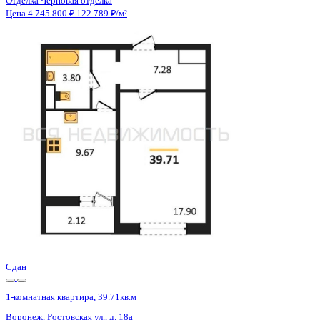
Отделка
Черновая отделка
Санузел
Совмещенный
Кладовка
Нет
Лифт
Да
Изолированные комнаты
Да
Онлайн показ
Да
Похожие объекты