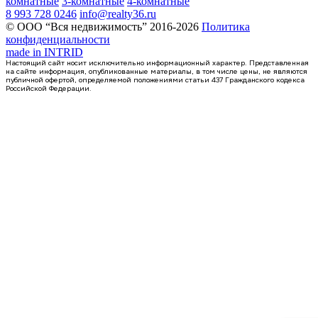
комнатные
3-комнатные
4-комнатные
8 993 728 0246
info@realty36.ru
© ООО “Вся недвижимость” 2016-2026
Политика
конфиденциальности
made in
INTRID
Настоящий сайт носит исключительно информационный характер. Представленная
на сайте информация, опубликованные материалы, в том числе цены, не являются
публичной офертой, определяемой положениями статьи 437 Гражданского кодекса
Российской Федерации.
Сдан
2-комнатная квартира, 64.8кв.м
Воронеж, Урицкого ул., д. 135