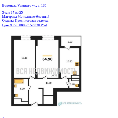
Общая площадь
63.50 м²
Строительная площадь
64.80 м²
Жилая площадь
32.80 м²
Площадь кухни
10.60 м²
Высота потолков
2.74 м
Отделка
Предчистовая отделка
Санузел
Несколько
Кладовка
Нет
Лифт
Да
Изолированные комнаты
Да
Онлайн показ
Да
Похожие объекты