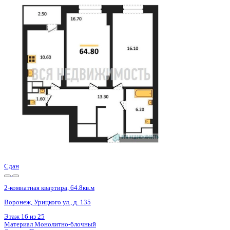
Сдан
2-комнатная квартира, 64.8кв.м
Воронеж, Урицкого ул., д. 135
Этаж
18 из 25
Материал
Монолитно-блочный
Отделка
Предчистовая отделка
Цена 9 720 000 ₽
153 071 ₽/м²