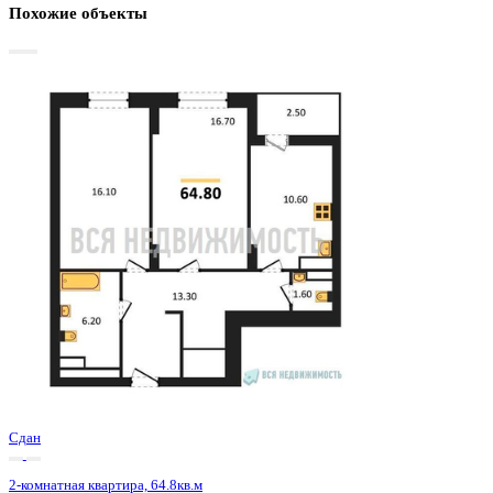
Базовая цена:
9 720 000 ₽
153 071 ₽/м²
Семейная ипотека
от 46 621 ₽/мес
Ипотека
от 113 696 ₽/мес
?
Расчет цены приблизительный, за более точной информаци
обращайтесь к менеджеру
Шахматка
Забронировать
ЖК
ЖД Урицкий
Корпус
ЖД Урицкий
Срок сдачи
3 кв 2025
Тип дома
Монолитно-блочный
Этаж
17/25
№ Квартиры
277
Тип сделки
Первичная продажа