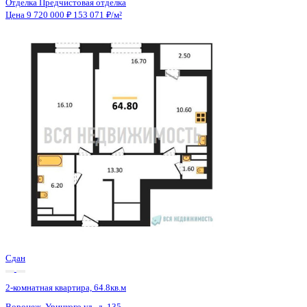
Сдан
2-комнатная квартира, 64.8кв.м
Воронеж, Урицкого ул., д. 135
Этаж
18 из 25
Материал
Монолитно-блочный
Отделка
Предчистовая отделка