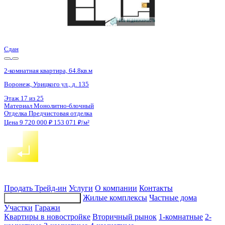
Сдан
2-комнатная квартира, 64.8кв.м
Воронеж, Урицкого ул., д. 135
Этаж
16 из 25
Материал
Монолитно-блочный
Отделка
Предчистовая отделка
Цена 9 720 000 ₽
153 071 ₽/м²
Продать
Трейд-ин
Услуги
О компании
Контакты
Жилые комплексы
Частные дома
Подбор недвижимости
Участки
Гаражи
Квартиры в новостройке
Вторичный рынок
1-комнатные
2-