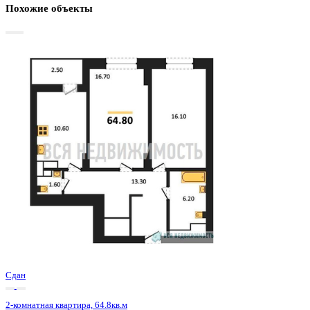
Базовая цена:
9 720 000 ₽
153 071 ₽/м²
Семейная ипотека
от 46 621 ₽/мес
Ипотека
от 113 696 ₽/мес
?
Расчет цены приблизительный, за более точной информаци
обращайтесь к менеджеру
Шахматка
Забронировать
ЖК
ЖД Урицкий
Корпус
ЖД Урицкий
Срок сдачи
3 кв 2025
Тип дома
Монолитно-блочный
Этаж
16/25
№ Квартиры
270
Тип сделки
Первичная продажа