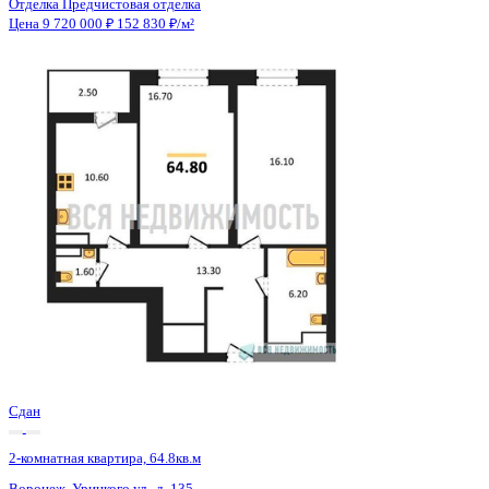
Сдан
2-комнатная квартира, 64.8кв.м
Воронеж, Урицкого ул., д. 135
Этаж
18 из 25
Материал
Монолитно-блочный
Отделка
Предчистовая отделка