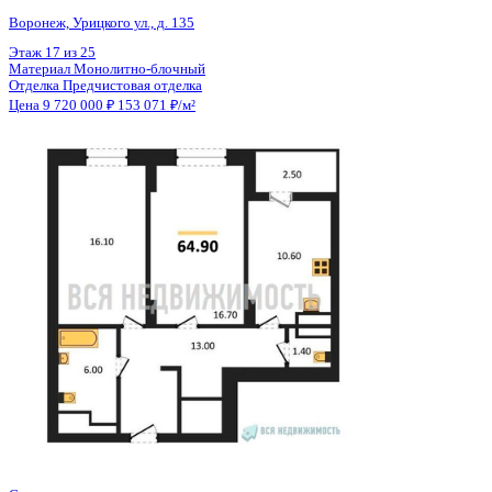
Общая площадь
63.50 м²
Строительная площадь
64.80 м²
Жилая площадь
32.80 м²
Площадь кухни
10.60 м²
Высота потолков
2.74 м
Отделка
Предчистовая отделка
Санузел
Несколько
Кладовка
Нет
Лифт
Да
Изолированные комнаты
Да
Онлайн показ
Да
Похожие объекты