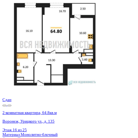
Сдан
2-комнатная квартира, 64.8кв.м
Воронеж, Урицкого ул., д. 135
Этаж
18 из 25
Материал
Монолитно-блочный
Отделка
Предчистовая отделка
Цена 9 720 000 ₽
153 071 ₽/м²