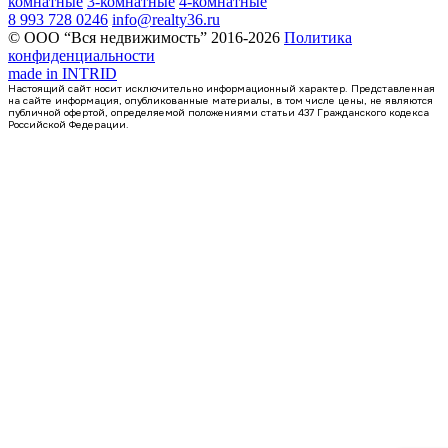
комнатные
3-комнатные
4-комнатные
8 993 728 0246
info@realty36.ru
© ООО “Вся недвижимость” 2016-2026
Политика
конфиденциальности
made in
INTRID
Настоящий сайт носит исключительно информационный характер. Представленная
на сайте информация, опубликованные материалы, в том числе цены, не являются
публичной офертой, определяемой положениями статьи 437 Гражданского кодекса
Российской Федерации.
Сдан
2-комнатная квартира, 64.8кв.м
Воронеж, Урицкого ул., д. 135