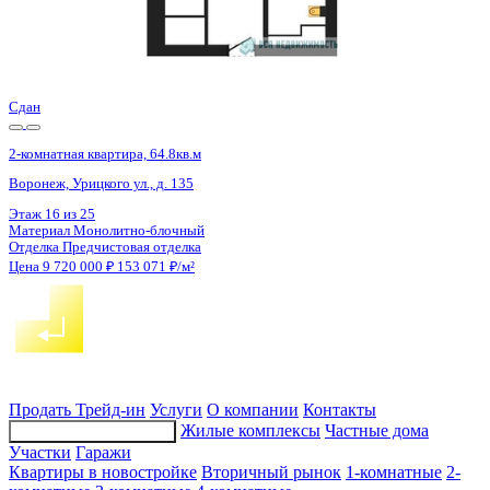
Сдан
2-комнатная квартира, 64.8кв.м
Воронеж, Урицкого ул., д. 135
Этаж
16 из 25
Материал
Монолитно-блочный
Отделка
Предчистовая отделка
Цена 9 720 000 ₽
152 830 ₽/м²
Продать
Трейд-ин
Услуги
О компании
Контакты
Жилые комплексы
Частные дома
Подбор недвижимости
Участки
Гаражи
Квартиры в новостройке
Вторичный рынок
1-комнатные
2-