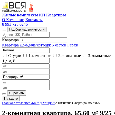
Жилые комплексы
КП
Квартиры
О Компании
Контакты
8 993 728 0246
Подбор недвижимости
Квартира
Квартира
Дом/дача/коттедж
Участок
Гараж
Студии
1-комнатные
2-комнатные
3-комнатные
Сбросить
На карте