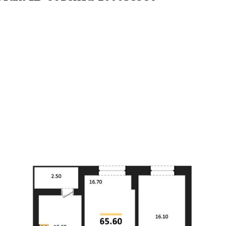
.6кв.м
м² 9/25 этаж
ID объекта 10005