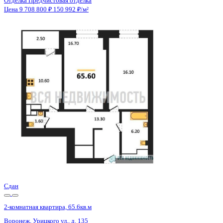
Отделка
Предчистовая отделка
Санузел
Несколько
Кладовка
Нет
Лифт
Да
Изолированные комнаты
Да
Онлайн показ
Да
Похожие объекты