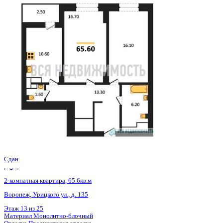
Базовая цена:
9 708 800 ₽
150 992 ₽/м²
Семейная ипотека
от 46 567 ₽/мес
Ипотека
от 113 565 ₽/мес
?
Расчет цены приблизительный, за более точной информаци
Шахматка
Забронировать
ЖК
ЖД Урицкий
Корпус
ЖД Урицкий
Срок сдачи
3 кв 2025
Тип дома
Монолитно-блочный
Этаж
9/25
№ Квартиры
221
Тип сделки
Первичная продажа
Общая площадь
64.30 м²
Строительная площадь
65.60 м²
Жилая площадь
32.80 м²
Площадь кухни
10.60 м²
Высота потолков
2.74 м