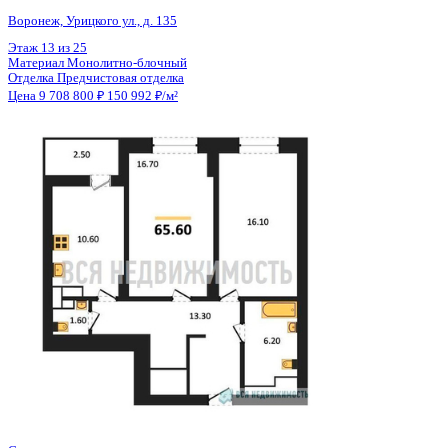
Общая площадь
64.30 м²
Строительная площадь
65.60 м²
Жилая площадь
32.80 м²
Площадь кухни
10.60 м²
Высота потолков
2.74 м
Отделка
Предчистовая отделка
Санузел
Несколько
Кладовка
Нет
Лифт
Да
Изолированные комнаты
Да
Онлайн показ
Да
Похожие объекты