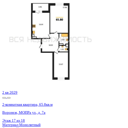
3 кв 2026
2-комнатная квартира, 59.77кв.м
Воронеж, Кривошеина ул., д. 13/14
Этаж
2 из 25
Материал
Монолитно-кирпичный
Отделка
Предчистовая отделка
Цена 9 709 295 ₽
167 633 ₽/м²