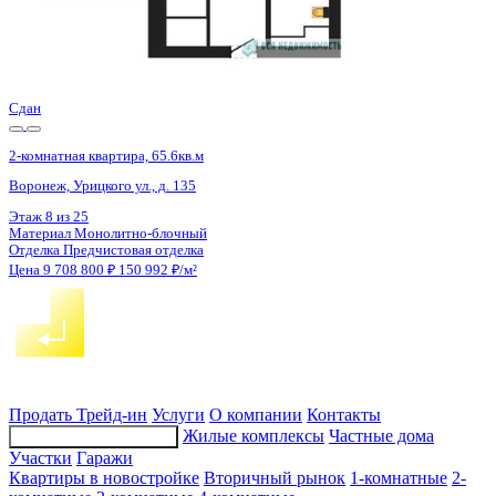
2 кв 2029
2-комнатная квартира, 65.8кв.м
Воронеж, МОПРа ул., д. 7а
Этаж
17 из 18
Материал
Монолитный
Отделка
Черновая отделка
Цена 9 705 500 ₽
152 076 ₽/м²
Продать
Трейд-ин
Услуги
О компании
Контакты
Жилые комплексы
Частные дома
Подбор недвижимости
Участки
Гаражи
Квартиры в новостройке
Вторичный рынок
1-комнатные
2-