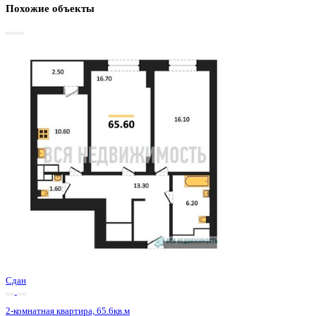
Базовая цена:
9 708 800 ₽
150 992 ₽/м²
Семейная ипотека
от 46 567 ₽/мес
Ипотека
от 113 565 ₽/мес
?
Расчет цены приблизительный, за более точной информаци
обращайтесь к менеджеру
Шахматка
Забронировать
ЖК
ЖД Урицкий
Корпус
ЖД Урицкий
Срок сдачи
3 кв 2025
Тип дома
Монолитно-блочный
Этаж
8/25
№ Квартиры
214
Тип сделки
Первичная продажа