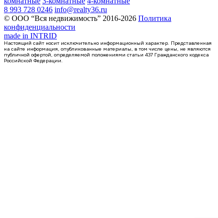
комнатные
3-комнатные
4-комнатные
8 993 728 0246
info@realty36.ru
© ООО “Вся недвижимость” 2016-2026
Политика
конфиденциальности
made in
INTRID
Настоящий сайт носит исключительно информационный характер. Представленная
на сайте информация, опубликованные материалы, в том числе цены, не являются
публичной офертой, определяемой положениями статьи 437 Гражданского кодекса
Российской Федерации.
4 кв 2026
2-комнатная квартира, 68.2кв.м
Воронеж, Ломоносова ул., д. 129