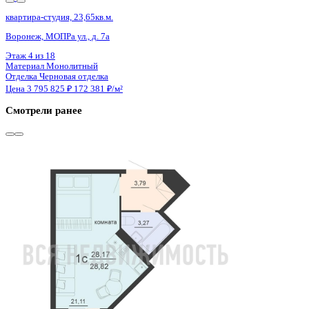
4 кв 2029
квартира-студия, 24,52кв.м.
Воронеж, Ломоносова ул., д. 114ю
Этаж
6 из 15
Материал
Монолитный
Отделка
Черновая отделка
Цена 3 785 888 ₽
167 591 ₽/м²