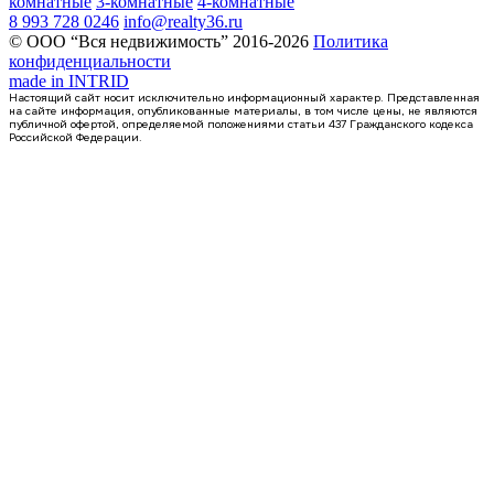
комнатные
3-комнатные
4-комнатные
8 993 728 0246
info@realty36.ru
© ООО “Вся недвижимость” 2016-2026
Политика
конфиденциальности
made in
INTRID
Настоящий сайт носит исключительно информационный характер. Представленная
на сайте информация, опубликованные материалы, в том числе цены, не являются
публичной офертой, определяемой положениями статьи 437 Гражданского кодекса
Российской Федерации.
1 кв 2031
квартира-студия, 19,52кв.м.
Воронеж, Славы пер., д. 1