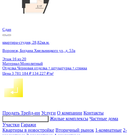
4 кв 2029
квартира-студия, 24,52кв.м.
Воронеж, Ломоносова ул., д. 114ю
Этаж
7 из 15
Материал
Монолитный
Отделка
Черновая отделка
Цена 3 785 888 ₽
167 591 ₽/м²
Продать
Трейд-ин
Услуги
О компании
Контакты
Жилые комплексы
Частные дома
Подбор недвижимости
Участки
Гаражи
Квартиры в новостройке
Вторичный рынок
1-комнатные
2-