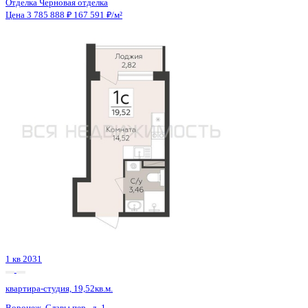
4 кв 2029
квартира-студия, 24,52кв.м.
Воронеж, Ломоносова ул., д. 114ю
Этаж
5 из 15
Материал
Монолитный
Отделка
Черновая отделка