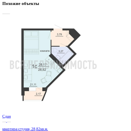
Базовая цена:
3 781 184 ₽
134 227 ₽/м²
Семейная ипотека
от 18 136 ₽/мес
Ипотека
от 44 229 ₽/мес
?
Расчет цены приблизительный, за более точной информаци
обращайтесь к менеджеру
Шахматка
Забронировать
ЖК
ЖД Чехов
Корпус
ЖД Чехов
Срок сдачи
4 кв 2025
Тип дома
Монолитный
Этаж
16/20
№ Квартиры
180
Тип сделки
Первичная продажа