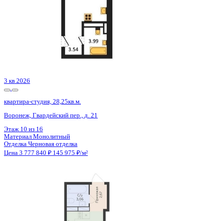
Сдан
квартира-студия, 28,82кв.м.
Воронеж, Богдана Хмельницкого ул., д. 53а
Этаж
20 из 20
Материал
Монолитный
Отделка
Черновая отделка + штукатурка + стяжка
Цена 3 781 184 ₽
134 227 ₽/м²