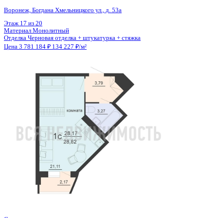
Общая площадь
28.17 м²
Строительная площадь
28.82 м²
Жилая площадь
21.11 м²
Площадь кухни
2.00 м²
Высота потолков
2.55 м
Отделка
Черновая отделка + штукатурка + стяжка
Санузел
Совмещенный
Кладовка
Нет
Лифт
Да
Изолированные комнаты
Да
Онлайн показ
Да
Похожие объекты