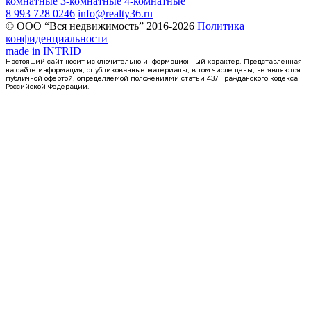
комнатные
3-комнатные
4-комнатные
8 993 728 0246
info@realty36.ru
© ООО “Вся недвижимость” 2016-2026
Политика
конфиденциальности
made in
INTRID
Настоящий сайт носит исключительно информационный характер. Представленная
на сайте информация, опубликованные материалы, в том числе цены, не являются
публичной офертой, определяемой положениями статьи 437 Гражданского кодекса
Российской Федерации.
1 кв 2031
квартира-студия, 19,52кв.м.
Воронеж, Славы пер., д. 1