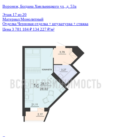
Общая площадь
28.17 м²
Строительная площадь
28.82 м²
Жилая площадь
21.11 м²
Площадь кухни
2.00 м²
Высота потолков
2.55 м
Отделка
Черновая отделка + штукатурка + стяжка
Санузел
Совмещенный
Кладовка
Нет
Лифт
Да
Изолированные комнаты
Да
Онлайн показ
Да
Похожие объекты