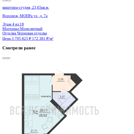
4 кв 2029
квартира-студия, 24,52кв.м.
Воронеж, Ломоносова ул., д. 114ю
Этаж
6 из 15
Материал
Монолитный
Отделка
Черновая отделка
Цена 3 785 888 ₽
167 591 ₽/м²