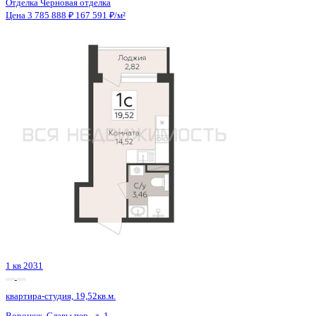
4 кв 2029
квартира-студия, 24,52кв.м.
Воронеж, Ломоносова ул., д. 114ю
Этаж
5 из 15
Материал
Монолитный
Отделка
Черновая отделка