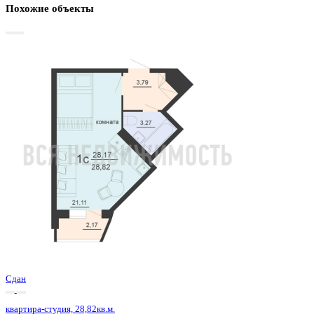
Базовая цена:
3 781 184 ₽
134 227 ₽/м²
Семейная ипотека
от 18 136 ₽/мес
Ипотека
от 44 229 ₽/мес
?
Расчет цены приблизительный, за более точной информаци
обращайтесь к менеджеру
Шахматка
Забронировать
ЖК
ЖД Чехов
Корпус
ЖД Чехов
Срок сдачи
4 кв 2025
Тип дома
Монолитный
Этаж
15/20
№ Квартиры
168
Тип сделки
Первичная продажа