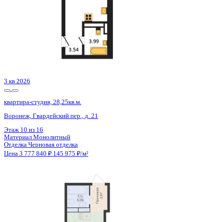
Сдан
квартира-студия, 28,82кв.м.
Воронеж, Богдана Хмельницкого ул., д. 53а
Этаж
20 из 20
Материал
Монолитный
Отделка
Черновая отделка + штукатурка + стяжка
Цена 3 781 184 ₽
134 227 ₽/м²