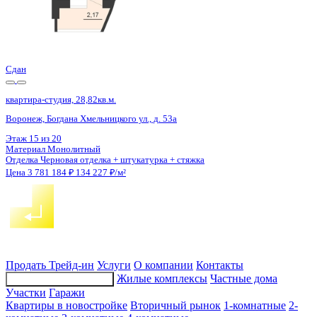
4 кв 2029
квартира-студия, 24,52кв.м.
Воронеж, Ломоносова ул., д. 114ю
Этаж
7 из 15
Материал
Монолитный
Отделка
Черновая отделка
Цена 3 785 888 ₽
167 591 ₽/м²
Продать
Трейд-ин
Услуги
О компании
Контакты
Жилые комплексы
Частные дома
Подбор недвижимости
Участки
Гаражи
Квартиры в новостройке
Вторичный рынок
1-комнатные
2-