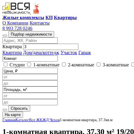
Жилые комплексы
КП
Квартиры
О Компании
Контакты
8 993 728 0246
Подбор недвижимости
Квартира
Квартира
Дом/дача/коттедж
Участок
Гараж
Студии
1-комнатные
2-комнатные
3-комнатные
Сбросить
На карте