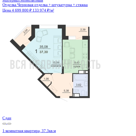
Отделка
Черновая отделка + штукатурка + стяжка
Санузел
Совмещенный
Балкон
2 лоджии
Кладовка
Да
Лифт
Да
Изолированные комнаты
Да
Онлайн показ
Да
Похожие объекты