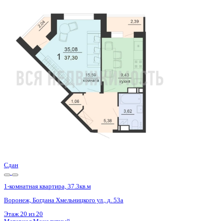
Базовая цена:
4 699 800 ₽
133 974 ₽/м²
Семейная ипотека
от 22 542 ₽/мес
Ипотека
от 54 974 ₽/мес
?
Расчет цены приблизительный, за более точной информаци
Шахматка
Забронировать
ЖК
ЖД Чехов
Корпус
ЖД Чехов
Срок сдачи
4 кв 2025
Тип дома
Монолитный
Этаж
19/20
№ Квартиры
210
Тип сделки
Первичная продажа
Общая площадь
35.08 м²
Строительная площадь
37.30 м²
Жилая площадь
15.59 м²
Площадь кухни
9.43 м²
Высота потолков
2.55 м