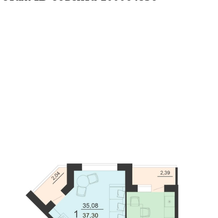
в.м
м² 19/20 этаж
ID объекта 1000