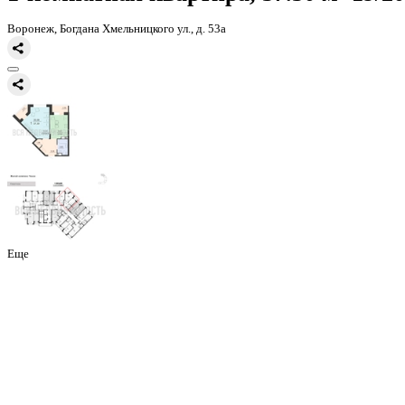
Главная
Каталог
Все ЖК
ЖД Чехов
1-комнатная квартира, 37.3к
1-комнатная квартира, 37.30 
Воронеж, Богдана Хмельницкого ул., д. 53а