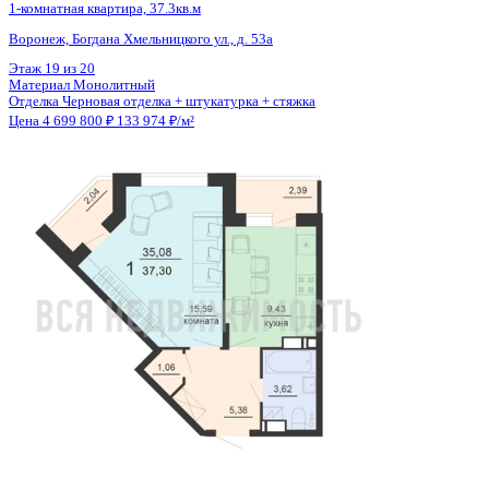
Общая площадь
35.08 м²
Строительная площадь
37.30 м²
Жилая площадь
15.59 м²
Площадь кухни
9.43 м²
Высота потолков
2.55 м
Отделка
Черновая отделка + штукатурка + стяжка
Санузел
Совмещенный
Балкон
2 лоджии
Кладовка
Да
Лифт
Да
Изолированные комнаты
Да
Онлайн показ
Да
Похожие объекты