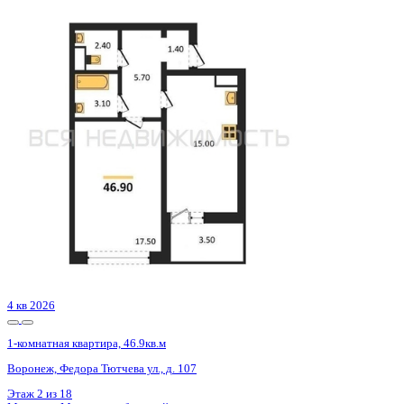
Сдан
1-комнатная квартира, 37.3кв.м
Воронеж, Богдана Хмельницкого ул., д. 53а
Этаж
18 из 20
Материал
Монолитный
Отделка
Черновая отделка + штукатурка + стяжка
Цена 4 699 800 ₽
133 974 ₽/м²