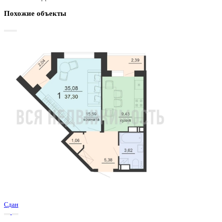
Базовая цена:
4 699 800 ₽
133 974 ₽/м²
Семейная ипотека
от 22 542 ₽/мес
Ипотека
от 54 974 ₽/мес
?
Расчет цены приблизительный, за более точной информаци
обращайтесь к менеджеру
Шахматка
Забронировать
ЖК
ЖД Чехов
Корпус
ЖД Чехов
Срок сдачи
4 кв 2025
Тип дома
Монолитный
Этаж
20/20
№ Квартиры
222
Тип сделки
Первичная продажа