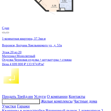
4 кв 2026
1-комнатная квартира, 46.9кв.м
Воронеж, Федора Тютчева ул., д. 107
Этаж
2 из 18
Материал
Монолитно-блочный
Отделка
Чистовая отделка
Цена 4 704 070 ₽
104 303 ₽/м²
Продать
Трейд-ин
Услуги
О компании
Контакты
Жилые комплексы
Частные дома
Подбор недвижимости
Участки
Гаражи
Квартиры в новостройке
Вторичный рынок
1-комнатные
2-