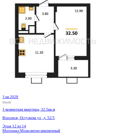
Сдан
1-комнатная квартира, 40.37кв.м
Воронеж, Ростовская ул., д. 18а
Этаж
3 из 15
Материал
Монолитный
Отделка
Черновая отделка
Цена 4 843 400 ₽
123 210 ₽/м²