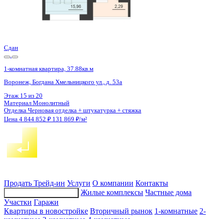
3 кв 2028
1-комнатная квартира, 32.5кв.м
Воронеж, Остужева ул., д. 52/5
Этаж
12 из 14
Материал
Монолитно-кирпичный
Отделка
Предчистовая отделка
Цена 4 842 500 ₽
157 224 ₽/м²
Продать
Трейд-ин
Услуги
О компании
Контакты
Жилые комплексы
Частные дома
Подбор недвижимости
Участки
Гаражи
Квартиры в новостройке
Вторичный рынок
1-комнатные
2-