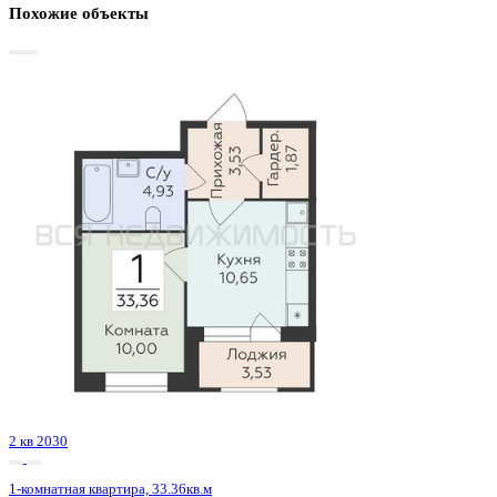
Базовая цена:
4 844 852 ₽
131 869 ₽/м²
Семейная ипотека
от 23 238 ₽/мес
Ипотека
от 56 671 ₽/мес
?
Расчет цены приблизительный, за более точной информаци
обращайтесь к менеджеру
Шахматка
Забронировать
ЖК
ЖД Чехов
Корпус
ЖД Чехов
Срок сдачи
4 кв 2025
Тип дома
Монолитный
Этаж
15/20
№ Квартиры
1139
Тип сделки
Первичная продажа