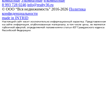
комнатные
3-комнатные
4-комнатные
8 993 728 0246
info@realty36.ru
© ООО “Вся недвижимость” 2016-2026
Политика
конфиденциальности
made in
INTRID
Настоящий сайт носит исключительно информационный характер. Представленная
на сайте информация, опубликованные материалы, в том числе цены, не являются
публичной офертой, определяемой положениями статьи 437 Гражданского кодекса
Российской Федерации.
3 кв 2028
1-комнатная квартира, 32.5кв.м
Воронеж, Остужева ул., д. 52/5