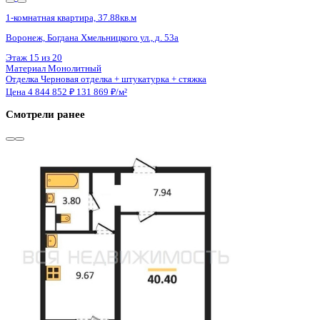
3 кв 2028
1-комнатная квартира, 32.5кв.м
Воронеж, Остужева ул., д. 52/5
Этаж
9 из 14
Материал
Монолитно-кирпичный
Отделка
Предчистовая отделка
Цена 4 842 500 ₽
/м²