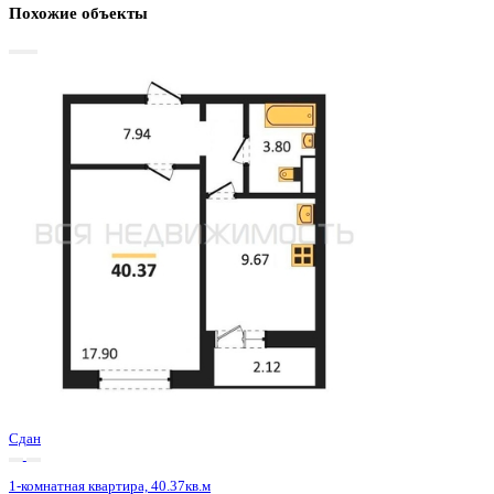
Базовая цена:
4 843 400 ₽
123 210 ₽/м²
Семейная ипотека
от 23 231 ₽/мес
Ипотека
от 56 654 ₽/мес
?
Расчет цены приблизительный, за более точной информаци
обращайтесь к менеджеру
Шахматка
Забронировать
ЖК
ЖК 8 Элемент
Корпус
Этап 1 позиция 3
Срок сдачи
3 кв 2025
Тип дома
Монолитный
Этаж
11/15
№ Квартиры
151
Тип сделки
Первичная продажа