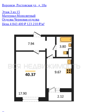
Общая площадь
39.31 м²
Строительная площадь
40.40 м²
Жилая площадь
17.90 м²
Площадь кухни
9.67 м²
Высота потолков
2.80 м
Отделка
Черновая отделка
Санузел
Совмещенный
Кладовка
Нет
Лифт
Да
Изолированные комнаты
Да
Онлайн показ
Да
Похожие объекты