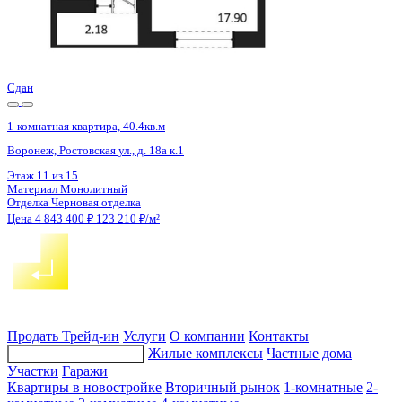
3 кв 2028
1-комнатная квартира, 32.5кв.м
Воронеж, Остужева ул., д. 52/5
Этаж
10 из 14
Материал
Монолитно-кирпичный
Отделка
Предчистовая отделка
Цена 4 842 500 ₽
/м²
Продать
Трейд-ин
Услуги
О компании
Контакты
Жилые комплексы
Частные дома
Подбор недвижимости
Участки
Гаражи
Квартиры в новостройке
Вторичный рынок
1-комнатные
2-