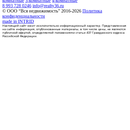
комнатные
3-комнатные
4-комнатные
8 993 728 0246
info@realty36.ru
© ООО “Вся недвижимость” 2016-2026
Политика
конфиденциальности
made in
INTRID
Настоящий сайт носит исключительно информационный характер. Представленная
на сайте информация, опубликованные материалы, в том числе цены, не являются
публичной офертой, определяемой положениями статьи 437 Гражданского кодекса
Российской Федерации.
3 кв 2028
1-комнатная квартира, 32.5кв.м
Воронеж, Остужева ул., д. 52/5