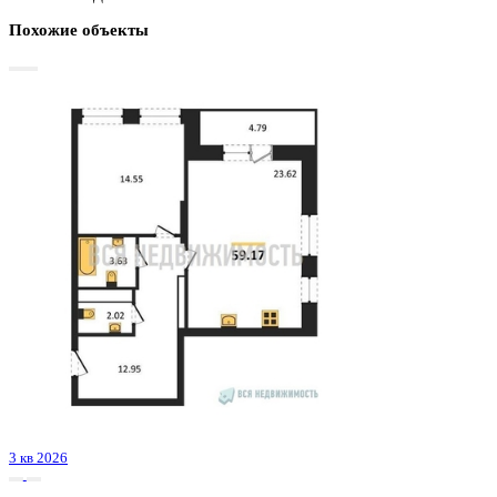
Базовая цена:
8 961 320 ₽
180 163 ₽/м²
Семейная ипотека
от 42 982 ₽/мес
Ипотека
от 104 822 ₽/мес
?
Расчет цены приблизительный, за более точной информаци
обращайтесь к менеджеру
Шахматка
Забронировать
ЖК
ЖК Бунин
Корпус
Очередь 3 секции 6-7
Срок сдачи
2 кв 2025
Тип дома
Монолитный
Этаж
2/23
№ Квартиры
702
Тип сделки
Первичная продажа