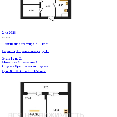
3 кв 2026
1-комнатная квартира, 59.17кв.м
Воронеж, Кривошеина ул., д. 13/14
Этаж
6 из 25
Материал
Монолитно-кирпичный
Отделка
Предчистовая отделка
Цена 8 948 239 ₽
157 623 ₽/м²