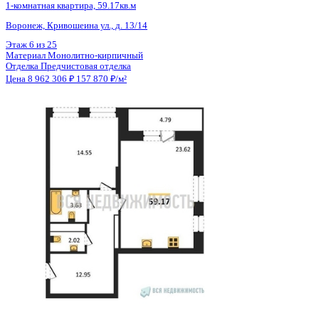
Общая площадь
49.74 м²
Строительная площадь
51.49 м²
Жилая площадь
15.82 м²
Площадь кухни
16.63 м²
Высота потолков
2.72 м
Отделка
Предчистовая отделка
Покрытие пола
Нет
Санузел
Раздельный
Кладовка
Да
Лифт
Да
Изолированные комнаты
Да
Онлайн показ
Да
Похожие объекты