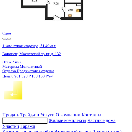
2 кв 2026
1-комнатная квартира, 51.06кв.м
Воронеж, Ломоносова ул., д. 116/25
Этаж
5 из 18
Материал
Монолитно-блочный
Отделка
Предчистовая отделка
Цена 8 935 500 ₽
181 284 ₽/м²
Продать
Трейд-ин
Услуги
О компании
Контакты
Жилые комплексы
Частные дома
Подбор недвижимости
Участки
Гаражи
Квартиры в новостройке
Вторичный рынок
1-комнатные
2-