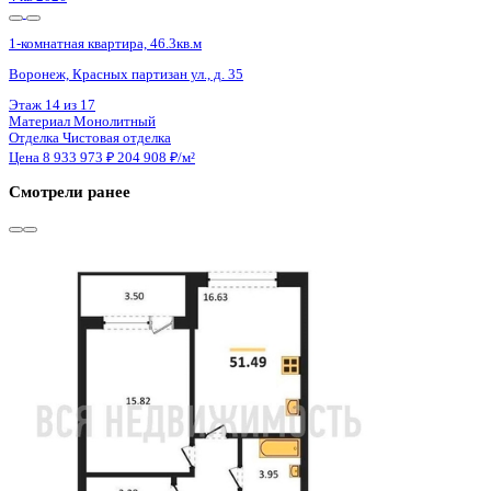
4 кв 2028
1-комнатная квартира, 56.17кв.м
Воронеж, Московский пр-кт, д. 140
Этаж
11 из 25
Материал
Монолитный
Отделка
Предчистовая отделка
Цена 8 938 274 ₽
164 035 ₽/м²