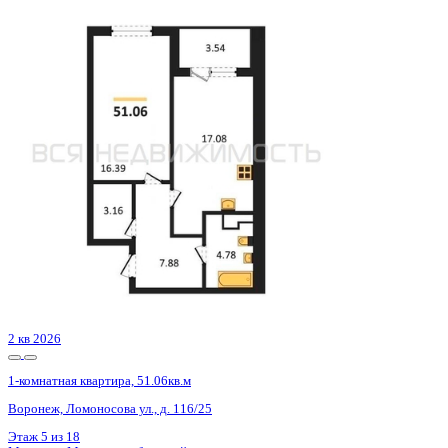
2 кв 2028
1-комнатная квартира, 49.1кв.м
Воронеж, Ворошилова ул., д. 19
Этаж
13 из 25
Материал
Монолитный
Отделка
Предчистовая отделка
Цена 8 980 390 ₽
195 651 ₽/м²