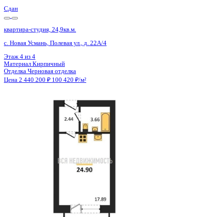
Сдан
квартира-студия, 24,86кв.м.
с. Новая Усмань, Полевая ул., д. 22А/4
Этаж
1 из 4
Материал
Кирпичный