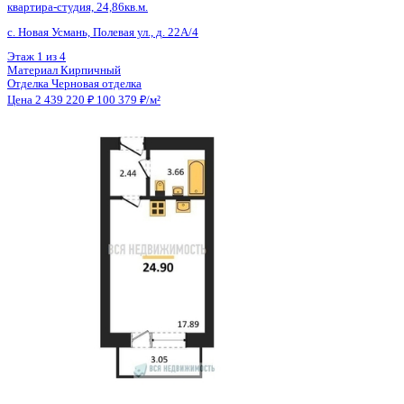
Общая площадь
24.40 м²
Строительная площадь
25.30 м²
Жилая площадь
16.81 м²
Площадь кухни
3.00 м²
Высота потолков
2.60 м
Отделка
Черновая отделка
Санузел
Совмещенный
Балкон
Балкон
Кладовка
Нет
Лифт
Нет
Изолированные комнаты
Да
Онлайн показ
Да
Похожие объекты