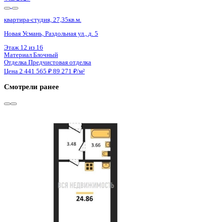
Сдан
квартира-студия, 24,9кв.м.
с. Новая Усмань, Полевая ул., д. 22А/4
Этаж
4 из 4
Материал
Кирпичный
Отделка
Черновая отделка
Цена 2 440 200 ₽
100 008 ₽/м²