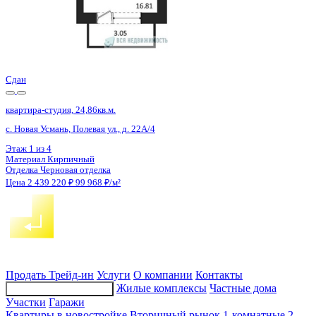
4 кв 2027
квартира-студия, 27,35кв.м.
Новая Усмань, Раздольная ул., д. 5
Этаж
6 из 16
Материал
Блочный
Отделка
Предчистовая отделка
Цена 2 441 565 ₽
89 271 ₽/м²
Продать
Трейд-ин
Услуги
О компании
Контакты
Жилые комплексы
Частные дома
Подбор недвижимости
Участки
Гаражи
Квартиры в новостройке
Вторичный рынок
1-комнатные
2-