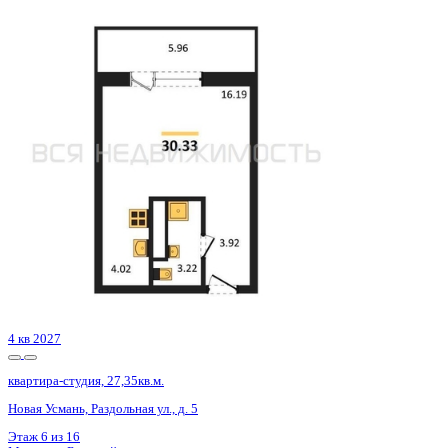
Сдан
квартира-студия, 24,9кв.м.
с. Новая Усмань, Полевая ул., д. 22А/4
Этаж
1 из 4
Материал
Кирпичный
Отделка
Черновая отделка
Цена 2 440 200 ₽
99 600 ₽/м²