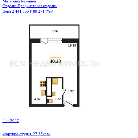
Сдан
квартира-студия, 24,9кв.м.
с. Новая Усмань, Полевая ул., д. 22А/4
Этаж
1 из 4
Материал
Кирпичный