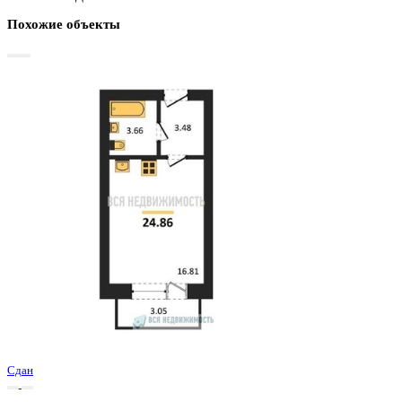
Базовая цена:
2 439 220 ₽
99 968 ₽/м²
Семейная ипотека
от 11 699 ₽/мес
Ипотека
от 28 532 ₽/мес
?
Расчет цены приблизительный, за более точной информаци
обращайтесь к менеджеру
Шахматка
Забронировать
ЖК
ЖК Победа
Корпус
Позиция 1
Срок сдачи
3 кв 2025
Тип дома
Кирпичный
Этаж
1/4
№ Квартиры
100
Тип сделки
Первичная продажа