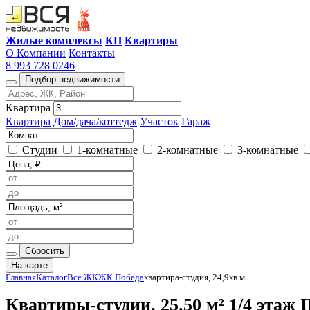
Жилые комплексы
КП
Квартиры
О Компании
Контакты
8 993 728 0246
Подбор недвижимости
Квартира
Квартира
Дом/дача/коттедж
Участок
Гараж
Студии
1-комнатные
2-комнатные
3-комнатные
Сбросить
На карте