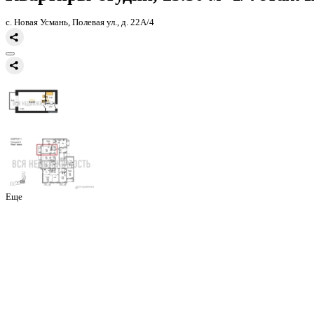
Главная
Каталог
Все ЖК
ЖК Победа
квартира-студия, 24,9кв.м.
Квартиры-студии, 25.50 м² 1
с. Новая Усмань, Полевая ул., д. 22А/4