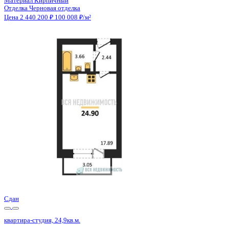
Отделка
Черновая отделка
Санузел
Совмещенный
Балкон
Балкон
Кладовка
Нет
Лифт
Нет
Изолированные комнаты
Да
Онлайн показ
Да
Похожие объекты