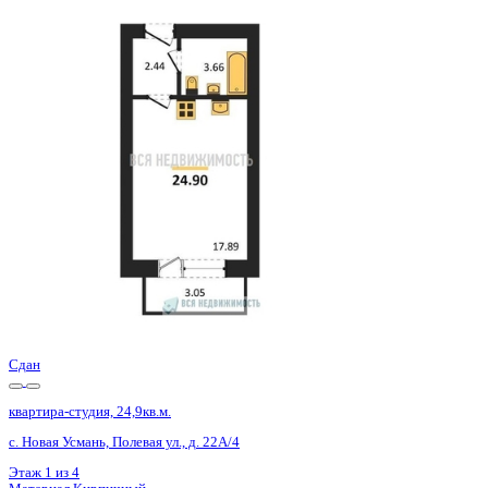
Базовая цена:
2 440 200 ₽
99 195 ₽/м²
Семейная ипотека
от 11 704 ₽/мес
Ипотека
от 28 543 ₽/мес
?
Расчет цены приблизительный, за более точной информаци
Шахматка
Забронировать
ЖК
ЖК Победа
Корпус
Позиция 1
Срок сдачи
3 кв 2025
Тип дома
Кирпичный
Этаж
1/4
№ Квартиры
54
Тип сделки
Первичная продажа
Общая площадь
24.60 м²
Строительная площадь
25.50 м²
Жилая площадь
17.89 м²
Площадь кухни
3.00 м²
Высота потолков
2.60 м