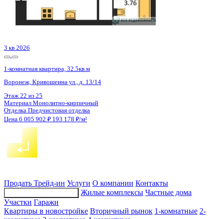
2 кв 2030
1-комнатная квартира, 43.39кв.м
Воронеж, Матросова ул., д. 64а
Этаж
2 из 18
Материал
Монолитный
Отделка
Черновая отделка
Цена 6 007 345 ₽
145 280 ₽/м²
Продать
Трейд-ин
Услуги
О компании
Контакты
Жилые комплексы
Частные дома
Подбор недвижимости
Участки
Гаражи
Квартиры в новостройке
Вторичный рынок
1-комнатные
2-