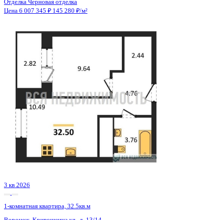
2 кв 2030
1-комнатная квартира, 41.55кв.м
Воронеж, Матросова ул., д. 64а
Этаж
10 из 18
Материал
Монолитный
Отделка
Черновая отделка