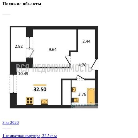
Базовая цена:
6 005 902 ₽
193 178 ₽/м²
Семейная ипотека
от 28 807 ₽/мес
Ипотека
от 70 252 ₽/мес
?
Расчет цены приблизительный, за более точной информаци
обращайтесь к менеджеру
Шахматка
Забронировать
ЖК
ЖК Галилей
Корпус
Позиция 1
Срок сдачи
3 кв 2026
Тип дома
Монолитно-кирпичный
Этаж
22/25
№ Квартиры
139
Тип сделки
Первичная продажа