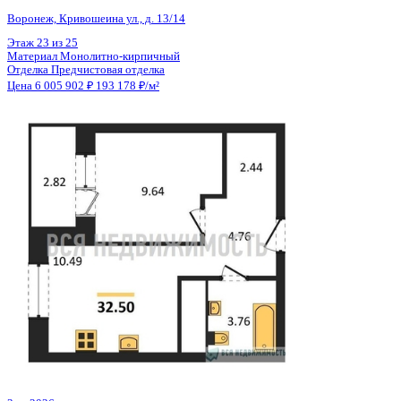
Общая площадь
31.09 м²
Строительная площадь
32.50 м²
Жилая площадь
9.64 м²
Площадь кухни
10.49 м²
Высота потолков
2.74 м
Отделка
Предчистовая отделка
Санузел
Совмещенный
Кладовка
Нет
Лифт
Да
Изолированные комнаты
Да
Онлайн показ
Да
Похожие объекты