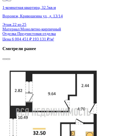
2 кв 2030
1-комнатная квартира, 41.55кв.м
Воронеж, Матросова ул., д. 64а
Этаж
9 из 18
Материал
Монолитный
Отделка
Черновая отделка
Цена 6 005 221 ₽
150 243 ₽/м²