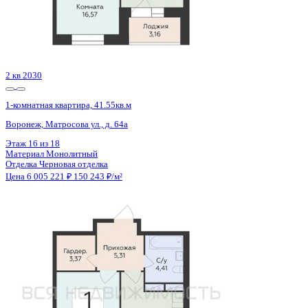
3 кв 2026
1-комнатная квартира, 32.5кв.м
Воронеж, Кривошеина ул., д. 13/14
Этаж
24 из 25
Материал
Монолитно-кирпичный
Отделка
Предчистовая отделка
Цена 6 005 902 ₽
193 178 ₽/м²