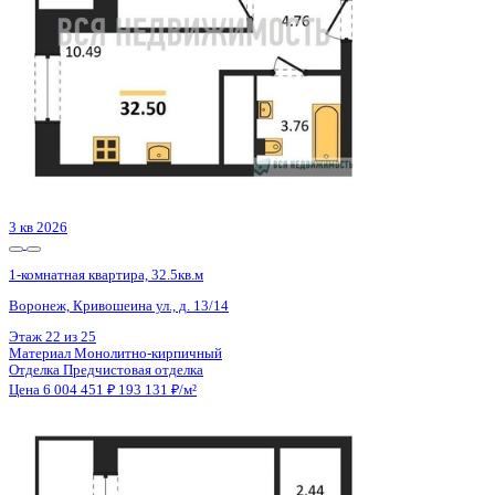
2 кв 2030
1-комнатная квартира, 41.55кв.м
Воронеж, Матросова ул., д. 64а
Этаж
10 из 18
Материал
Монолитный
Отделка
Черновая отделка
Цена 6 005 221 ₽
150 243 ₽/м²