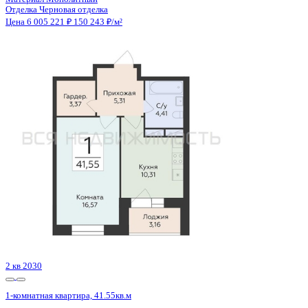
3 кв 2026
1-комнатная квартира, 32.5кв.м
Воронеж, Кривошеина ул., д. 13/14
Этаж
22 из 25
Материал
Монолитно-кирпичный
Отделка
Предчистовая отделка
Цена 6 005 902 ₽
193 178 ₽/м²