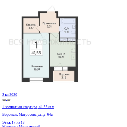
3 кв 2026
1-комнатная квартира, 32.5кв.м
Воронеж, Кривошеина ул., д. 13/14
Этаж
24 из 25
Материал
Монолитно-кирпичный
Отделка
Предчистовая отделка
Цена 6 005 902 ₽
193 178 ₽/м²