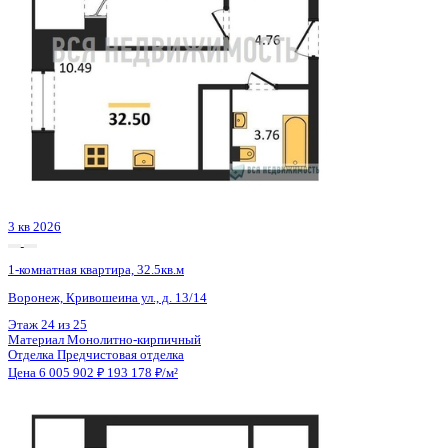
Семейная ипотека
от 28 807 ₽/мес
Ипотека
от 70 252 ₽/мес
?
Расчет цены приблизительный, за более точной информаци
обращайтесь к менеджеру
Шахматка
Забронировать
ЖК
ЖК Галилей
Корпус
Позиция 1
Срок сдачи
3 кв 2026
Тип дома
Монолитно-кирпичный
Этаж
23/25
№ Квартиры
146
Тип сделки
Первичная продажа
Общая площадь
31.09 м²
Строительная площадь
32.50 м²
Жилая площадь
9.64 м²
Площадь кухни
10.49 м²
Высота потолков
2.74 м
Отделка
Предчистовая отделка
Санузел
Совмещенный
Кладовка
Нет
Лифт
Да
Изолированные комнаты
Да
Онлайн показ
Да