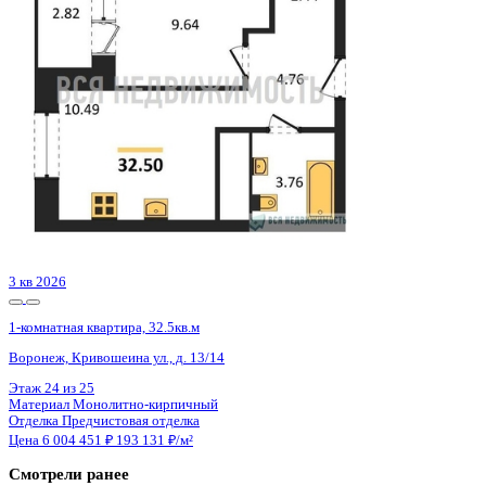
2 кв 2030
1-комнатная квартира, 41.55кв.м
Воронеж, Матросова ул., д. 64а
Этаж
9 из 18
Материал
Монолитный
Отделка
Черновая отделка
Цена 6 005 221 ₽
150 243 ₽/м²