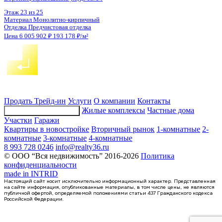
1-комнатная квартира, 43.39кв.м
Воронеж, Матросова ул., д. 64а
Этаж
2 из 18
Материал
Монолитный
Отделка
Черновая отделка
Цена 6 007 345 ₽
145 280 ₽/м²
Продать
Трейд-ин
Услуги
О компании
Контакты
Жилые комплексы
Частные дома
Подбор недвижимости
Участки
Гаражи
Квартиры в новостройке
Вторичный рынок
1-комнатные
2-
комнатные
3-комнатные
4-комнатные
8 993 728 0246
info@realty36.ru
© ООО “Вся недвижимость” 2016-2026
Политика
конфиденциальности
made in
INTRID
Настоящий сайт носит исключительно информационный характер. Представленная
на сайте информация, опубликованные материалы, в том числе цены, не являются
публичной офертой, определяемой положениями статьи 437 Гражданского кодекса
Российской Федерации.