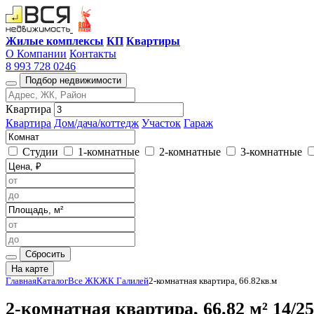
Жилые комплексы
КП
Квартиры
О Компании
Контакты
8 993 728 0246
Подбор недвижимости
Квартира
Квартира
Дом/дача/коттедж
Участок
Гараж
Студии
1-комнатные
2-комнатные
3-комнатные
Сбросить
На карте