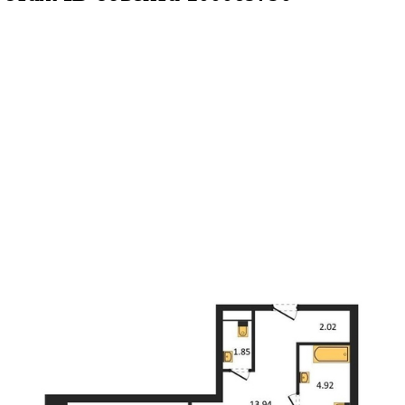
.82кв.м
м² 14/25 этаж
ID объекта 1000