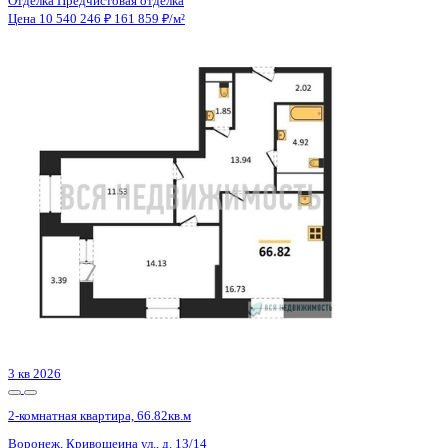
Отделка
Предчистовая отделка
Санузел
Несколько
Кладовка
Нет
Лифт
Да
Изолированные комнаты
Да
Онлайн показ
Да
Похожие объекты