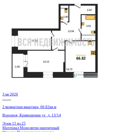
Базовая цена:
10 540 246 ₽
161 859 ₽/м²
Семейная ипотека
от 50 555 ₽/мес
Ипотека
от 123 291 ₽/мес
?
Расчет цены приблизительный, за более точной информаци
Шахматка
Забронировать
ЖК
ЖК Галилей
Корпус
Позиция 2
Срок сдачи
3 кв 2026
Тип дома
Монолитно-кирпичный
Этаж
14/25
№ Квартиры
81
Тип сделки
Первичная продажа
Общая площадь
65.12 м²
Строительная площадь
66.82 м²
Жилая площадь
25.66 м²
Площадь кухни
16.73 м²
Высота потолков
2.74 м