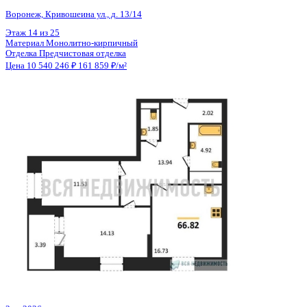
Общая площадь
65.12 м²
Строительная площадь
66.82 м²
Жилая площадь
25.66 м²
Площадь кухни
16.73 м²
Высота потолков
2.74 м
Отделка
Предчистовая отделка
Санузел
Несколько
Кладовка
Нет
Лифт
Да
Изолированные комнаты
Да
Онлайн показ
Да
Похожие объекты