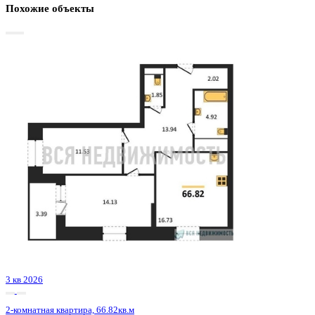
Базовая цена:
10 540 246 ₽
161 859 ₽/м²
Семейная ипотека
от 50 555 ₽/мес
Ипотека
от 123 291 ₽/мес
?
Расчет цены приблизительный, за более точной информаци
обращайтесь к менеджеру
Шахматка
Забронировать
ЖК
ЖК Галилей
Корпус
Позиция 2
Срок сдачи
3 кв 2026
Тип дома
Монолитно-кирпичный
Этаж
16/25
№ Квартиры
93
Тип сделки
Первичная продажа