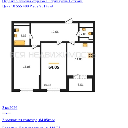
3 кв 2026
2-комнатная квартира, 55.12кв.м
Воронеж, Березовая Роща ул., д. 1с
Этаж
13 из 24
Материал
Монолитный
Отделка
Черновая отделка + штукатурка + стяжка