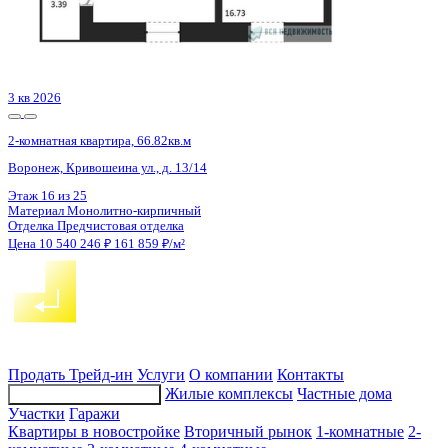
3 кв 2026
2-комнатная квартира, 55.12кв.м
Воронеж, Березовая Роща ул., д. 1с
Этаж
16 из 24
Материал
Монолитный
Отделка
Черновая отделка + штукатурка + стяжка
Цена 10 555 480 ₽
202 951 ₽/м²
Продать
Трейд-ин
Услуги
О компании
Контакты
Жилые комплексы
Частные дома
Подбор недвижимости
Участки
Гаражи
Квартиры в новостройке
Вторичный рынок
1-комнатные
2-