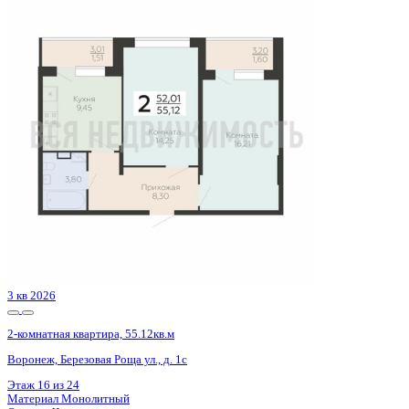
4 кв 2027
2-комнатная квартира, 77.43кв.м
Воронеж, Элекстросигнальная ул., д. 9а, к.2
Этаж
12 из 18
Материал
Монолитный
Отделка
Черновая отделка + штукатурка + стяжка
Цена 10 553 709 ₽
142 869 ₽/м²