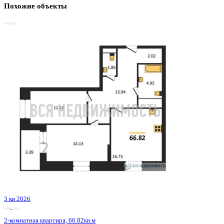
Базовая цена:
10 760 279 ₽
165 238 ₽/м²
Семейная ипотека
от 51 611 ₽/мес
Ипотека
от 125 864 ₽/мес
?
Расчет цены приблизительный, за более точной информаци
обращайтесь к менеджеру
Шахматка
Забронировать
ЖК
ЖК Галилей
Корпус
Позиция 2
Срок сдачи
3 кв 2026
Тип дома
Монолитно-кирпичный
Этаж
21/25
№ Квартиры
123
Тип сделки
Первичная продажа