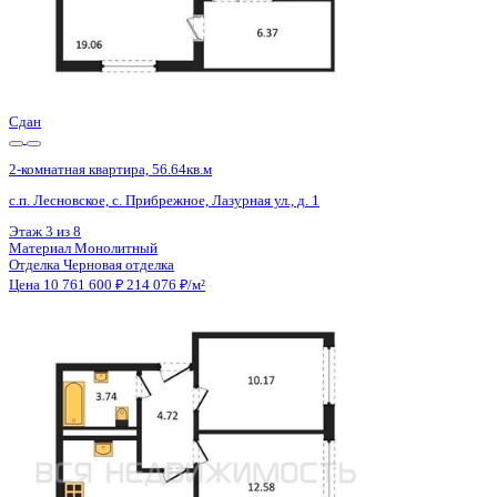
3 кв 2026
2-комнатная квартира, 66.82кв.м
Воронеж, Кривошеина ул., д. 13/14
Этаж
20 из 25
Материал
Монолитно-кирпичный
Отделка
Предчистовая отделка
Цена 10 760 349 ₽
165 239 ₽/м²