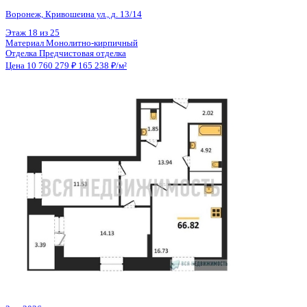
Общая площадь
65.12 м²
Строительная площадь
66.82 м²
Жилая площадь
25.66 м²
Площадь кухни
16.73 м²
Высота потолков
2.74 м
Отделка
Предчистовая отделка
Санузел
Несколько
Кладовка
Нет
Лифт
Да
Изолированные комнаты
Да
Онлайн показ
Да
Похожие объекты