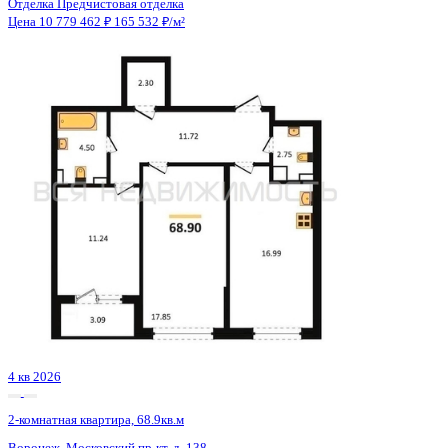
Сдан
2-комнатная квартира, 56.64кв.м
с.п. Лесновское, с. Прибрежное, Лазурная ул., д. 1
Этаж
5 из 8
Материал
Монолитный
Отделка
Черновая отделка