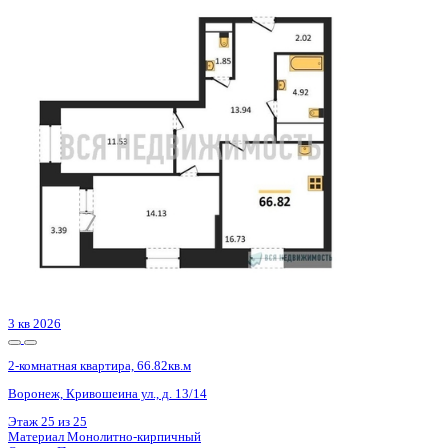
Сдан
2-комнатная квартира, 56.64кв.м
с.п. Лесновское, с. Прибрежное, Лазурная ул., д. 1
Этаж
4 из 8
Материал
Монолитный
Отделка
Черновая отделка
Цена 10 761 600 ₽
214 076 ₽/м²