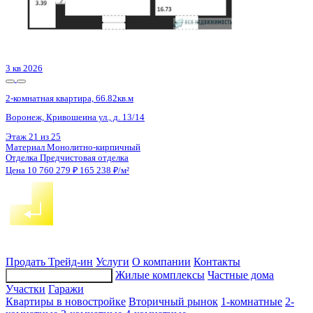
3 кв 2026
2-комнатная квартира, 66.82кв.м
Воронеж, Кривошеина ул., д. 13/14
Этаж
25 из 25
Материал
Монолитно-кирпичный
Отделка
Предчистовая отделка
Цена 10 779 462 ₽
165 532 ₽/м²
Продать
Трейд-ин
Услуги
О компании
Контакты
Жилые комплексы
Частные дома
Подбор недвижимости
Участки
Гаражи
Квартиры в новостройке
Вторичный рынок
1-комнатные
2-