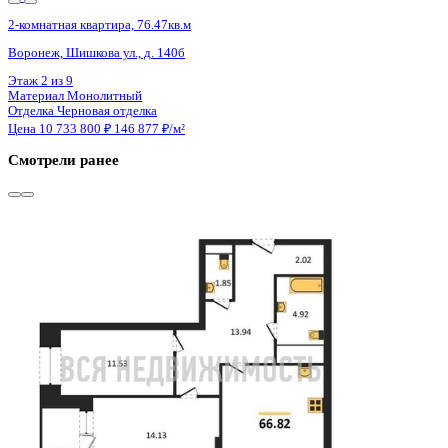
4 кв 2026
2-комнатная квартира, 70.22кв.м
Воронеж, Московский пр-кт, д. 138
Этаж
11 из 16
Материал
Монолитный
Отделка
Предчистовая отделка
Цена 10 743 660 ₽
156 773 ₽/м²