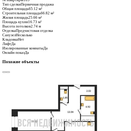
Базовая цена:
10 760 279 ₽
165 238 ₽/м²
Семейная ипотека
от 51 611 ₽/мес
Ипотека
от 125 864 ₽/мес
?
Расчет цены приблизительный, за более точной информаци
Шахматка
Забронировать