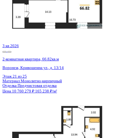
ЖК
ЖК Галилей
Корпус
Позиция 2
Срок сдачи
3 кв 2026
Тип дома
Монолитно-кирпичный
Этаж
18/25
№ Квартиры
105
Тип сделки
Первичная продажа
Общая площадь
65.12 м²
Строительная площадь
66.82 м²
Жилая площадь
25.66 м²
Площадь кухни
16.73 м²
Высота потолков
2.74 м
Отделка
Предчистовая отделка
Санузел
Несколько
Кладовка
Нет
Лифт
Да
Изолированные комнаты
Да
Онлайн показ
Да
Похожие объекты