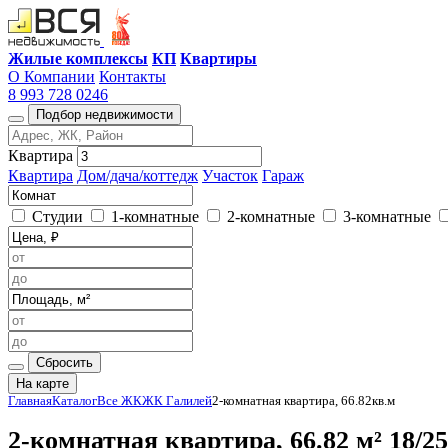
Жилые комплексы
КП
Квартиры
О Компании
Контакты
8 993 728 0246
Подбор недвижимости
Квартира
Квартира
Дом/дача/коттедж
Участок
Гараж
Студии
1-комнатные
2-комнатные
3-комнатные
Сбросить
На карте