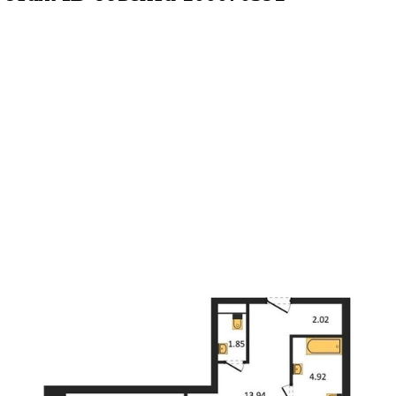
.82кв.м
м² 18/25 этаж
ID объекта 1000