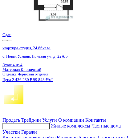
Сдан
квартира-студия, 24,86кв.м.
с. Новая Усмань, Полевая ул., д. 22А/4
Этаж
1 из 4
Материал
Кирпичный
Отделка
Черновая отделка
Цена 2 439 220 ₽
100 379 ₽/м²
Продать
Трейд-ин
Услуги
О компании
Контакты
Жилые комплексы
Частные дома
Подбор недвижимости
Участки
Гаражи
Квартиры в новостройке
Вторичный рынок
1-комнатные
2-