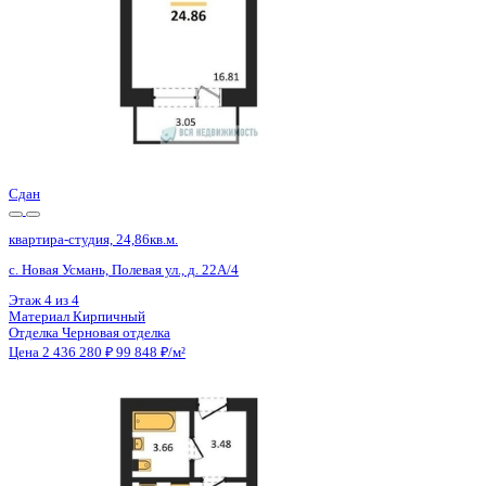
Сдан
квартира-студия, 24,86кв.м.
с. Новая Усмань, Полевая ул., д. 22А/5
Этаж
4 из 4
Материал
Кирпичный
Отделка
Черновая отделка
Цена 2 436 280 ₽
99 848 ₽/м²