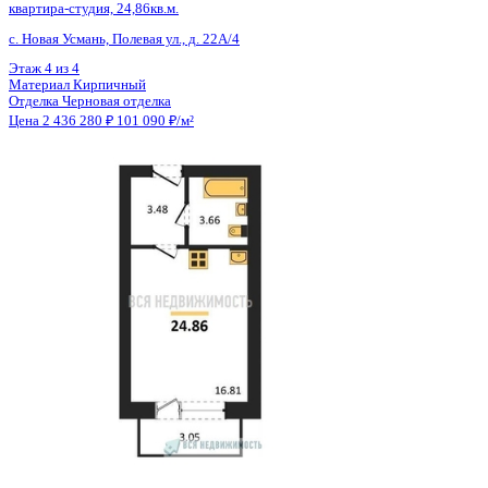
Общая площадь
24.40 м²
Строительная площадь
25.30 м²
Жилая площадь
16.81 м²
Площадь кухни
3.00 м²
Высота потолков
2.60 м
Отделка
Черновая отделка
Санузел
Совмещенный
Балкон
Балкон
Кладовка
Нет
Лифт
Нет
Изолированные комнаты
Да
Онлайн показ
Да
Похожие объекты