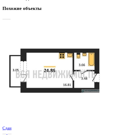
Базовая цена:
2 436 280 ₽
99 848 ₽/м²
Семейная ипотека
от 11 685 ₽/мес
Ипотека
от 28 497 ₽/мес
?
Расчет цены приблизительный, за более точной информаци
обращайтесь к менеджеру
Шахматка
Забронировать
ЖК
ЖК Победа
Корпус
Позиция 2
Срок сдачи
3 кв 2025
Тип дома
Кирпичный
Этаж
4/4
№ Квартиры
32
Тип сделки
Первичная продажа