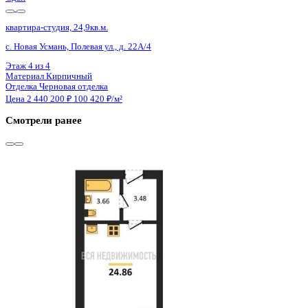
4 кв 2029
квартира-студия, 19,25кв.м.
Воронеж, Туполева ул., д. 5к
Этаж
7 из 13
Материал
Монолитный
Отделка
Черновая отделка
Цена 2 435 125 ₽
138 124 ₽/м²