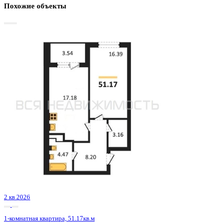
Базовая цена:
8 800 499 ₽
155 020 ₽/м²
Семейная ипотека
от 42 211 ₽/мес
Ипотека
от 102 941 ₽/мес
?
Расчет цены приблизительный, за более точной информаци
обращайтесь к менеджеру
Шахматка
Забронировать
ЖК
ЖК Галилей
Корпус
Позиция 1
Срок сдачи
3 кв 2026
Тип дома
Монолитно-кирпичный
Этаж
5/25
№ Квартиры
15
Тип сделки
Первичная продажа