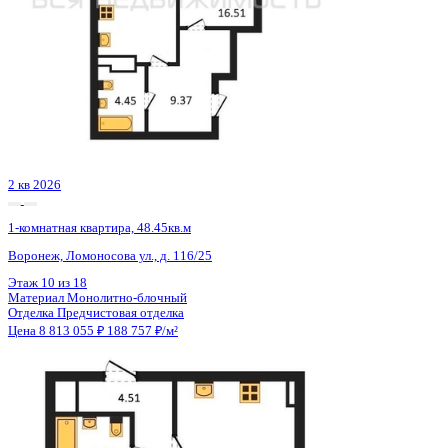
3 кв 2026
1-комнатная квартира, 59.17кв.м
Воронеж, Кривошеина ул., д. 13/14
Этаж
5 из 25
Материал
Монолитно-кирпичный
Отделка
Предчистовая отделка
Цена 8 788 191 ₽
154 803 ₽/м²