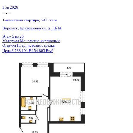
2 кв 2028
1-комнатная квартира, 41.96кв.м
Евпатория, имени 60-летия СССР, д. 10а
Этаж
2 из 13
Материал
Блочный
Отделка
Предчистовая отделка
Цена 8 811 600 ₽
/м²