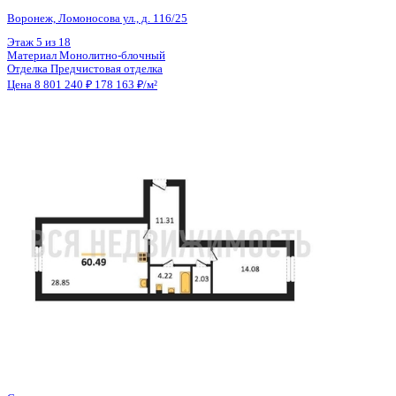
Общая площадь
56.77 м²
Строительная площадь
59.17 м²
Жилая площадь
14.55 м²
Площадь кухни
23.62 м²
Высота потолков
2.74 м
Отделка
Предчистовая отделка
Санузел
Несколько
Кладовка
Нет
Лифт
Да
Изолированные комнаты
Да
Онлайн показ
Да
Похожие объекты