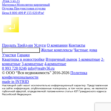
Воронеж, Кривошеина ул., д. 13/14
Этаж
4 из 25
Материал
Монолитно-кирпичный
Отделка
Предчистовая отделка
Цена 8 788 191 ₽
154 803 ₽/м²
Продать
Трейд-ин
Услуги
О компании
Контакты
Жилые комплексы
Частные дома
Подбор недвижимости
Участки
Гаражи
Квартиры в новостройке
Вторичный рынок
1-комнатные
2-
комнатные
3-комнатные
4-комнатные
8 993 728 0246
info@realty36.ru
© ООО “Вся недвижимость” 2016-2026
Политика
конфиденциальности
made in
INTRID
Настоящий сайт носит исключительно информационный характер. Представленная
на сайте информация, опубликованные материалы, в том числе цены, не являются
публичной офертой, определяемой положениями статьи 437 Гражданского кодекса
Российской Федерации.