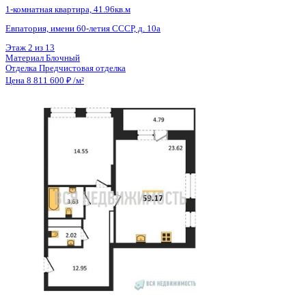
4 кв 2028
1-комнатная квартира, 54.86кв.м
Воронеж, Московский пр-кт, д. 140
Этаж
13 из 25
Материал
Монолитный
Отделка
Предчистовая отделка
Цена 8 806 795 ₽
165 604 ₽/м²