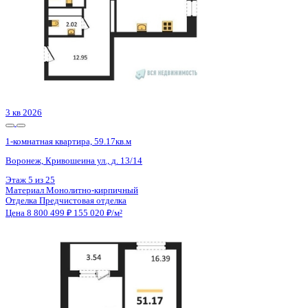
2 кв 2026
1-комнатная квартира, 57.3кв.м
с.п. Трудовское, с. Ана-Юрт
Этаж
1 из 4
Материал
Монолитный
Отделка
Черновая отделка
Цена 8 781 798 ₽
167 528 ₽/м²