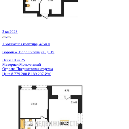
3 кв 2026
1-комнатная квартира, 59.17кв.м
Воронеж, Кривошеина ул., д. 13/14
Этаж
3 из 25
Материал
Монолитно-кирпичный
Отделка
Предчистовая отделка
Цена 8 788 191 ₽
154 803 ₽/м²