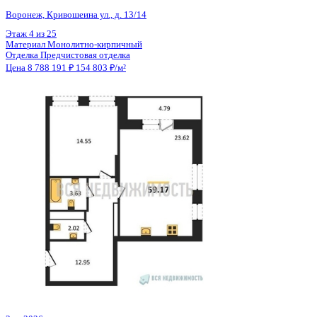
Общая площадь
56.77 м²
Строительная площадь
59.17 м²
Жилая площадь
14.55 м²
Площадь кухни
23.62 м²
Высота потолков
2.74 м
Отделка
Предчистовая отделка
Санузел
Несколько
Кладовка
Нет
Лифт
Да
Изолированные комнаты
Да
Онлайн показ
Да
Похожие объекты