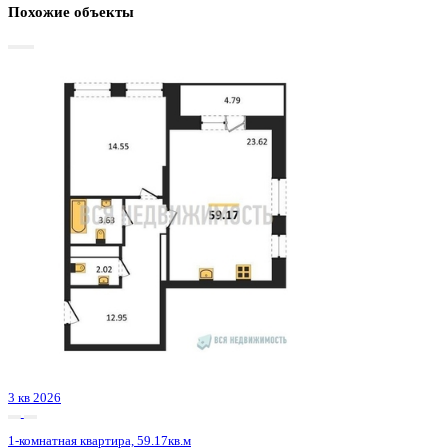
Базовая цена:
8 788 191 ₽
154 803 ₽/м²
Семейная ипотека
от 42 152 ₽/мес
Ипотека
от 102 797 ₽/мес
?
Расчет цены приблизительный, за более точной информаци
обращайтесь к менеджеру
Шахматка
Забронировать
ЖК
ЖК Галилей
Корпус
Позиция 3
Срок сдачи
3 кв 2026
Тип дома
Монолитно-кирпичный
Этаж
5/25
№ Квартиры
26
Тип сделки
Первичная продажа