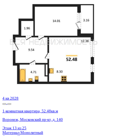
3 кв 2026
1-комнатная квартира, 59.17кв.м
Воронеж, Кривошеина ул., д. 13/14
Этаж
5 из 25
Материал
Монолитно-кирпичный
Отделка
Предчистовая отделка
Цена 8 800 499 ₽
155 020 ₽/м²