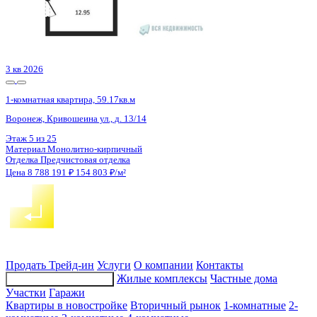
4 кв 2028
1-комнатная квартира, 52.48кв.м
Воронеж, Московский пр-кт, д. 140
Этаж
13 из 25
Материал
Монолитный
Отделка
Предчистовая отделка
Цена 8 773 024 ₽
172 358 ₽/м²
Продать
Трейд-ин
Услуги
О компании
Контакты
Жилые комплексы
Частные дома
Подбор недвижимости
Участки
Гаражи
Квартиры в новостройке
Вторичный рынок
1-комнатные
2-