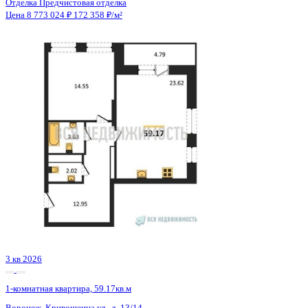
2 кв 2026
1-комнатная квартира, 51.17кв.м
Воронеж, Ломоносова ул., д. 116/25
Этаж
5 из 18
Материал
Монолитно-блочный
Отделка
Предчистовая отделка