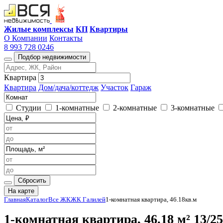
Жилые комплексы
КП
Квартиры
О Компании
Контакты
8 993 728 0246
Подбор недвижимости
Квартира
Квартира
Дом/дача/коттедж
Участок
Гараж
Студии
1-комнатные
2-комнатные
3-комнатные
Сбросить
На карте