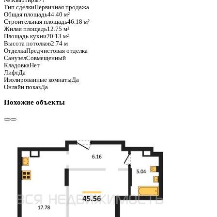
Базовая цена:
7 482 544 ₽
168 526 ₽/м²
Семейная ипотека
от 35 889 ₽/мес
Ипотека
от 87 524 ₽/мес
?
Расчет цены приблизительный, за более точной информаци
Шахматка
Забронировать