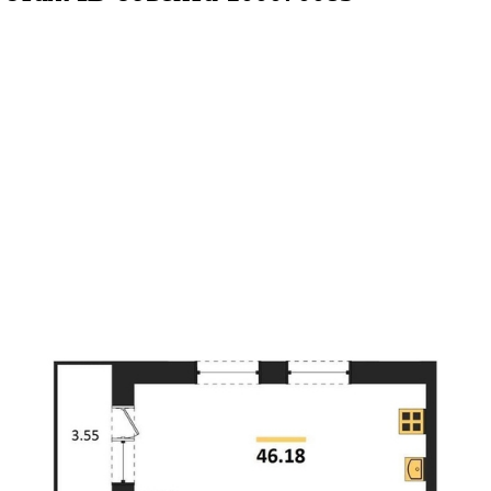
.18кв.м
м² 13/25 этаж
ID объекта 1000