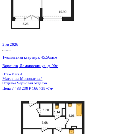
ЖК
ЖК Галилей
Корпус
Позиция 1
Срок сдачи
3 кв 2026
Тип дома
Монолитно-кирпичный
Этаж
13/25
№ Квартиры
77
Тип сделки
Первичная продажа
Общая площадь
44.40 м²
Строительная площадь
46.18 м²
Жилая площадь
12.75 м²
Площадь кухни
20.13 м²
Высота потолков
2.74 м
Отделка
Предчистовая отделка
Санузел
Совмещенный
Кладовка
Нет
Лифт
Да
Изолированные комнаты
Да
Онлайн показ
Да
Похожие объекты