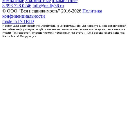
комнатные
3-комнатные
4-комнатные
8 993 728 0246
info@realty36.ru
© ООО “Вся недвижимость” 2016-2026
Политика
конфиденциальности
made in
INTRID
Настоящий сайт носит исключительно информационный характер. Представленная
на сайте информация, опубликованные материалы, в том числе цены, не являются
публичной офертой, определяемой положениями статьи 437 Гражданского кодекса
Российской Федерации.
1 кв 2027
3-комнатная квартира, 85.6кв.м
с. Ямное, Генерала Черткова ул.