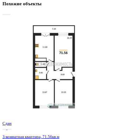
Базовая цена:
8 660 906 ₽
127 348 ₽/м²
Семейная ипотека
от 41 541 ₽/мес
Ипотека
от 101 308 ₽/мес
?
Расчет цены приблизительный, за более точной информаци
обращайтесь к менеджеру
Шахматка
Забронировать
ЖК
ЖК Ю
Корпус
Позиция 1
Срок сдачи
4 кв 2024
Тип дома
Монолитный
Этаж
7/15
№ Квартиры
173
Тип сделки
Первичная продажа