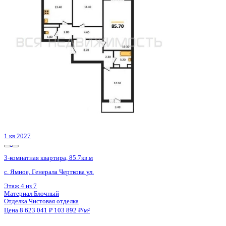
Воронеж, Цимлянская ул., д. 10в
Этаж
11 из 15
Материал
Монолитный
Отделка
Черновая отделка
Цена 8 660 906 ₽
127 348 ₽/м²