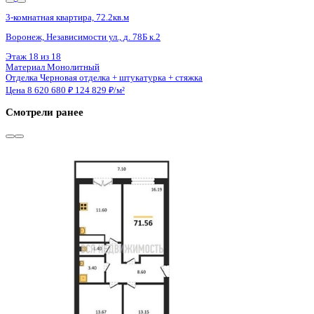
1 кв 2027
3-комнатная квартира, 85.7кв.м
с. Ямное, Генерала Черткова ул.
Этаж
4 из 7
Материал
Блочный
Отделка
Чистовая отделка
Цена 8 623 041 ₽
103 892 ₽/м²