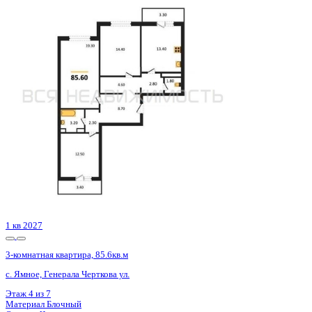
Сдан
3-комнатная квартира, 71.56кв.м
Воронеж, Цимлянская ул., д. 10в
Этаж
7 из 15
Материал
Монолитный
Отделка
Черновая отделка
Цена 8 660 906 ₽
127 348 ₽/м²