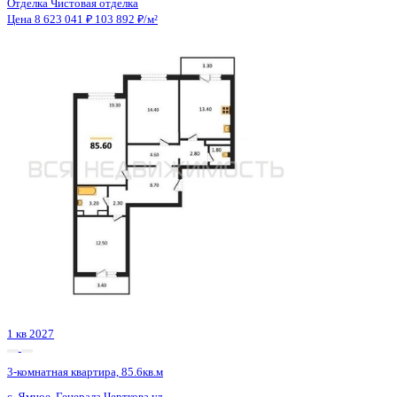
Сдан
3-комнатная квартира, 88.67кв.м
с. Новая Усмань, Художников б-р, д. 5
Этаж
2 из 14
Материал
Панельный
Отделка
Предчистовая отделка