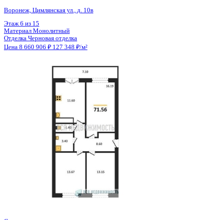
Общая площадь
68.01 м²
Строительная площадь
71.56 м²
Жилая площадь
43.01 м²
Площадь кухни
11.60 м²
Высота потолков
2.70 м
Отделка
Черновая отделка
Санузел
Раздельный
Кладовка
Нет
Лифт
Да
Изолированные комнаты
Да
Онлайн показ
Да
Похожие объекты