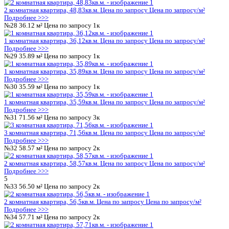
Показать результаты
Сбросить
Каталог
Шахматка
Подъезд 1
1
№1
57.53 м²
Цена по запросу
2к
2 комнатная квартира, 57,53кв.м.
Цена по запросу
Цена по за
Подробнее >>>
№2
56.24 м²
Цена по запросу
2к
2 комнатная квартира, 56,24кв.м.
Цена по запросу
Цена по за
Подробнее >>>
№3
50.03 м²
Цена по запросу
2к
2 комнатная квартира, 50,03кв.м.
Цена по запросу
Цена по за
Подробнее >>>
№4
37.06 м²
Цена по запросу
1к