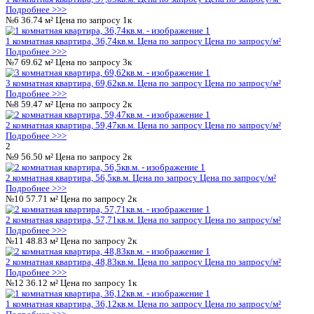
позволяет новым владельцам проявить свою индиви
оформлении интерьера. Однако при желании мож
100%-ную отделку от застройщика, чтобы сразу за
дополнительных хлопот.
Жилой комплекс «Ю» – это место, где комфорт
сочетаются с ярким стилем и продуманным про
Здесь вы найдете свой идеальный дом, наполне
и уютом.
Инфраструктура поблизости