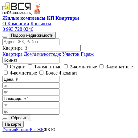
Жилые комплексы
КП
Квартиры
О Компании
Контакты
8 993 728 0246
Подбор недвижимости
Квартира
Квартира
Дом/дача/коттедж
Участок
Гараж
Студии
1-комнатные
2-комнатные
3-комнатные
4-комнатные
Более 4 комнат
Сбросить
На карте