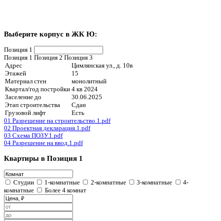
Расположение и инфраструктура:
Расположенный всего в 15 минутах езды от цен
жилой комплекс «Ю» предлагает жителям все п
развитого района. В непосредственной близости н
общеобразовательные школы, три детских са
искусств, что делает этот район идеальным выбором
детьми. Спортивные комплексы поблизости 
разнообразные возможности для активного образа ж
детей, так и для взрослых. А для любителей прогул
воздухе неподалеку раскинулся зеленый парк
современным бассейном «Волна».
Благоустройство:
Просторный и светлый двор жилого комплекса
любимым местом для отдыха всей семьи.
организованное пространство включает площадк
спорта, а также зоны для отдыха, предназна