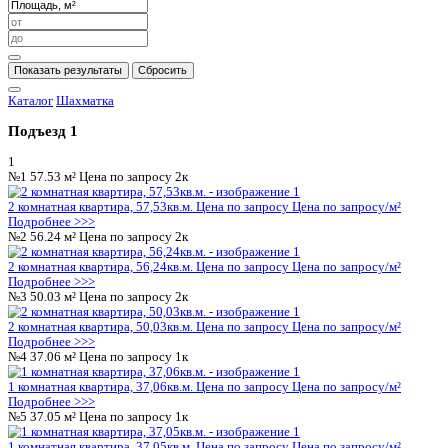
различных возрастных групп. Благодаря этому ка
здесь занятие по душе.
Входные группы и места общего пользования 
современном стиле, создавая атмосферу уюта 
Особенное удобство обеспечивают два современ
каждом подъезде: пассажирский и грузовой. 
значительно упрощает жизнь новоселов, позволяя не
лифт в часы пик и легко перевозить крупногабари
мебель.
Для автовладельцев предусмотрен большой наземн
расположенный прямо возле комплекса. Теперь ва
придется беспокоиться о поиске места для пар
автомобиль всегда будет под рукой.
Планировки и отделка:
Квартиры в жилом комплексе «Ю» варьируются о
квадратных метров, предлагая варианты 
потребностей. Жилье сдается в предчистовой о