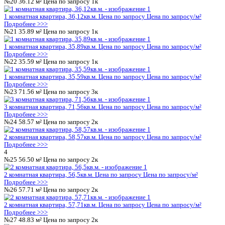
Позиция 1
Позиция 1
Позиция 2
Позиция 3
Адрес
Цимлянская ул., д. 10в
Этажей
15
Материал стен
монолитный
Квартал/год постройки
4 кв 2024
Заселение до
30.06.2025
Этап строительства
Сдан
Грузовой лифт
Есть
01 Разрешение на строительство.1.pdf
02 Проектная декларация.1.pdf
03 Схема ПОЗУ.1.pdf
04 Разрешение на ввод.1.pdf
Квартиры в Позиция 1
Студии
1-комнатные
2-комнатные
3-комнатные
комнатные
Более 4 комнат