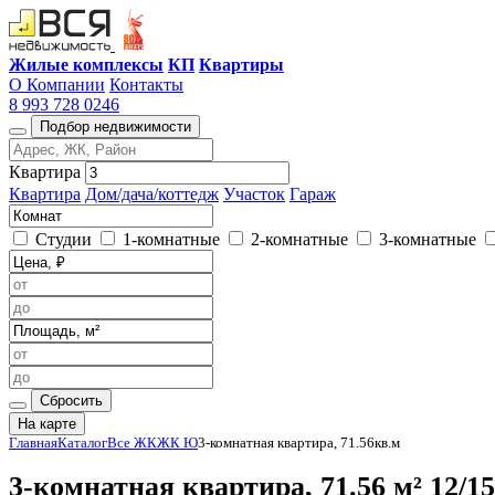
Жилые комплексы
КП
Квартиры
О Компании
Контакты
8 993 728 0246
Подбор недвижимости
Квартира
Квартира
Дом/дача/коттедж
Участок
Гараж
Студии
1-комнатные
2-комнатные
3-комнатные
Сбросить
На карте