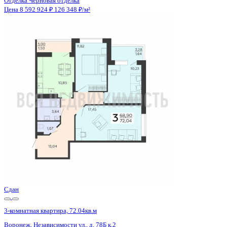
Отделка
Черновая отделка
Санузел
Раздельный
Кладовка
Нет
Лифт
Да
Изолированные комнаты
Да
Онлайн показ
Да
Похожие объекты