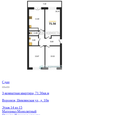
Базовая цена:
8 592 924 ₽
126 348 ₽/м²
Семейная ипотека
от 41 215 ₽/мес
Ипотека
от 100 513 ₽/мес
?
Расчет цены приблизительный, за более точной информаци
Шахматка
Забронировать
ЖК
ЖК Ю
Корпус
Позиция 1
Срок сдачи
4 кв 2024
Тип дома
Монолитный
Этаж
12/15
№ Квартиры
213
Тип сделки
Первичная продажа
Общая площадь
68.01 м²
Строительная площадь
71.56 м²
Жилая площадь
43.01 м²
Площадь кухни
11.60 м²
Высота потолков
2.70 м