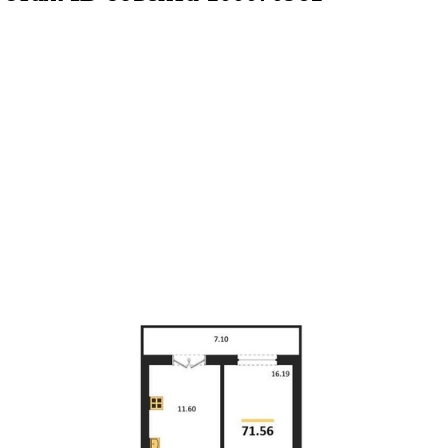
м
м² 12/15 этаж
ID объекта 1000