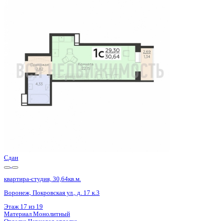
Базовая цена:
4 157 848 ₽
141 906 ₽/м²
Семейная ипотека
от 19 943 ₽/мес
Ипотека
от 48 635 ₽/мес
?
Расчет цены приблизительный, за более точной информаци
Шахматка
Забронировать
ЖК
ЖК Никитинские сады
Корпус
Позиции 1-4
Срок сдачи
1 кв 2026
Тип дома
Монолитный
Этаж
8/19
№ Квартиры
378
Тип сделки
Первичная продажа
Общая площадь
29.30 м²
Строительная площадь
30.64 м²
Жилая площадь
22.15 м²
Площадь кухни
3.00 м²
Высота потолков
2.59 м