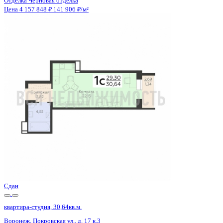
Отделка
Черновая отделка
Санузел
Совмещенный
Кладовка
Нет
Лифт
Да
Изолированные комнаты
Да
Онлайн показ
Да
Похожие объекты