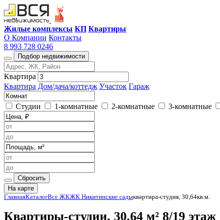
Жилые комплексы
КП
Квартиры
О Компании
Контакты
8 993 728 0246
Подбор недвижимости
Квартира
Квартира
Дом/дача/коттедж
Участок
Гараж
Студии
1-комнатные
2-комнатные
3-комнатные
Сбросить
На карте