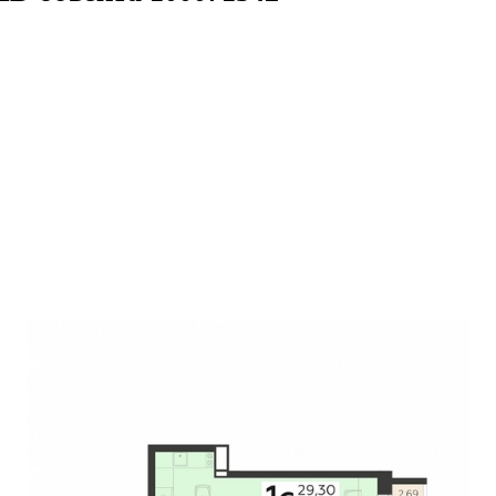
, 30,64кв.м.
/19 этаж
ID объекта 100071342