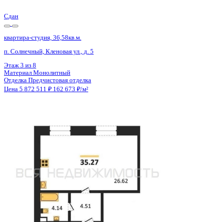
Сдан
квартира-студия, 35,88кв.м.
п. Солнечный, Кленовая ул., д. 5
Этаж
8 из 8