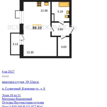
квартира-студия, 35,27кв.м.
п. Солнечный, Кленовая ул., д. 4
Этаж
5 из 8
Материал
Монолитный
Отделка
Чистовая отделка
Цена 5 833 129 ₽
166 186 ₽/м²