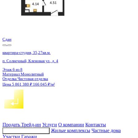
4 кв 2027
квартира-студия, 39,38кв.м.
п. Солнечный, Кленовая ул., д. 6
Этаж
8 из 9
Материал
Кирпичный
Отделка
Предчистовая отделка
Цена 5 820 325 ₽
151 374 ₽/м²
Продать
Трейд-ин
Услуги
О компании
Контакты
Жилые комплексы
Частные дома
Подбор недвижимости
Участки
Гаражи