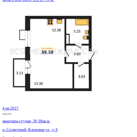
Сдан
квартира-студия, 36,58кв.м.
п. Солнечный, Кленовая ул., д. 5
Этаж
4 из 8
Материал
Монолитный
Отделка
Предчистовая отделка
Цена 5 890 253 ₽
164 074 ₽/м²