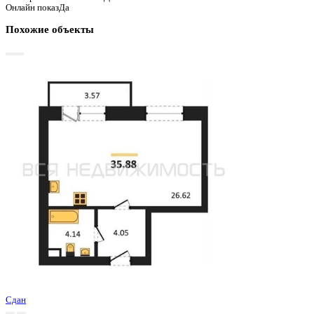
Базовая цена:
5 861 380 ₽
166 045 ₽/м²
Семейная ипотека
от 28 114 ₽/мес
Ипотека
от 68 561 ₽/мес
?
Расчет цены приблизительный, за более точной информаци
обращайтесь к менеджеру
Шахматка
Забронировать
ЖК
ЖК Финский квартал
Корпус
Очередь 2 Позиция 4
Срок сдачи
4 кв 2024
Тип дома
Монолитный
Этаж
6/8
№ Квартиры
69
Тип сделки
Первичная продажа