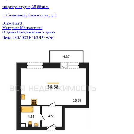
Общая площадь
35.30 м²
Строительная площадь
35.27 м²
Жилая площадь
26.62 м²
Площадь кухни
2.00 м²
Высота потолков
2.70 м
Отделка
Чистовая отделка
Покрытие пола
Линолеум
Санузел
Совмещенный
Балкон
Нет
Кладовка
Нет
Лифт
Да
Изолированные комнаты
Да
Онлайн показ
Да
Похожие объекты