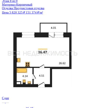
2 кв 2030
квартира-студия, 36,69кв.м.
Воронеж, Матросова ул., д. 64а
Этаж
2 из 10