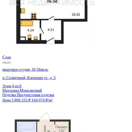
Сдан
квартира-студия, 35,27кв.м.
п. Солнечный, Кленовая ул., д. 4
Этаж
7 из 8
Материал
Монолитный
Отделка
Чистовая отделка
Цена 5 878 980 ₽
165 605 ₽/м²