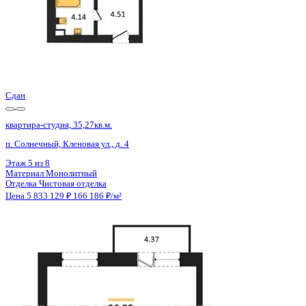
Сдан
квартира-студия, 36,58кв.м.
п. Солнечный, Кленовая ул., д. 5
Этаж
3 из 8
Материал
Монолитный
Отделка
Предчистовая отделка
Цена 5 872 511 ₽
162 673 ₽/м²