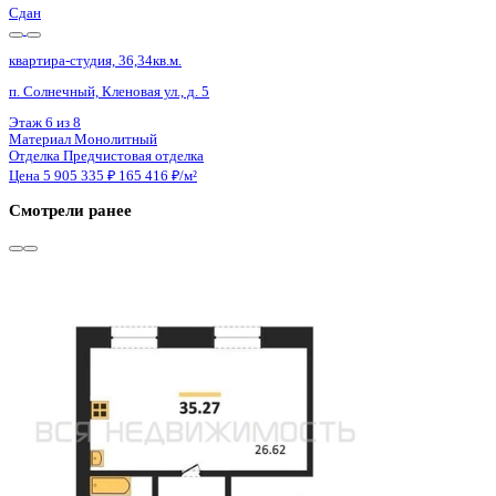
4 кв 2027
квартира-студия, 39,32кв.м.
п. Солнечный, Кленовая ул., д. 6
Этаж
10 из 11
Материал
Кирпичный
Отделка
Предчистовая отделка
Цена 5 830 566 ₽
151 877 ₽/м²