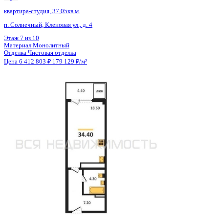
Общая площадь
36.00 м²
Строительная площадь
36.76 м²
Жилая площадь
27.43 м²
Площадь кухни
2.00 м²
Высота потолков
2.70 м
Отделка
Чистовая отделка
Покрытие пола
Линолеум
Санузел
Совмещенный
Балкон
Балкон
Кладовка
Нет
Лифт
Да
Изолированные комнаты
Да
Онлайн показ
Да
Похожие объекты