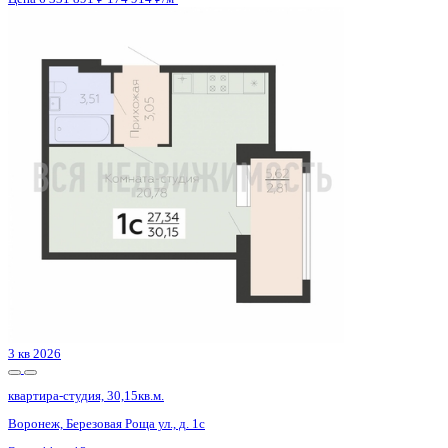
2 кв 2026
квартира-студия, 34,4кв.м.
Симферополь, Трубаченко ул., д. 21
Этаж
13 из 16
Материал
Монолитный
Отделка
Черновая отделка
Цена 6 446 560 ₽
214 885 ₽/м²