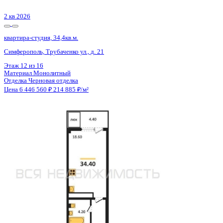
Сдан
квартира-студия, 37,05кв.м.
п. Солнечный, Кленовая ул., д. 4
Этаж
7 из 10