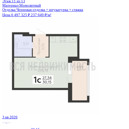
Сдан
квартира-студия, 36,76кв.м.
п. Солнечный, Кленовая ул., д. 4
Этаж
10 из 10