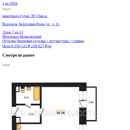
Сдан
квартира-студия, 36,62кв.м.
п. Солнечный, Кленовая ул., д. 4
Этаж
5 из 10
Материал
Монолитный
Отделка
Чистовая отделка
Цена 6 331 891 ₽
174 914 ₽/м²