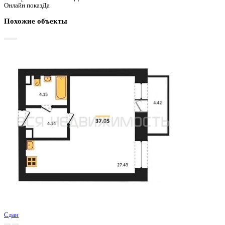
Базовая цена:
6 397 826 ₽
177 717 ₽/м²
Семейная ипотека
от 30 687 ₽/мес
Ипотека
от 74 836 ₽/мес
?
Расчет цены приблизительный, за более точной информаци
обращайтесь к менеджеру
Шахматка
Забронировать
ЖК
ЖК Финский квартал
Корпус
Очередь 2 Позиция 4
Срок сдачи
4 кв 2024
Тип дома
Монолитный
Этаж
9/10
№ Квартиры
140
Тип сделки
Первичная продажа