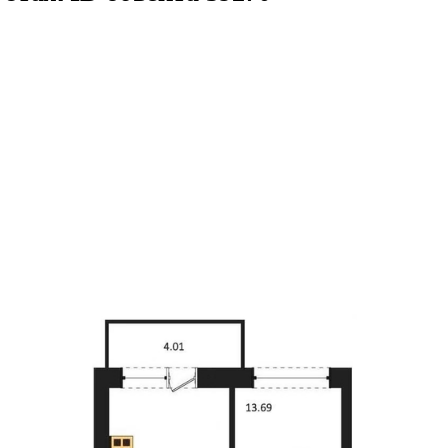
тира, 37.46кв.м
м² 10/10 этаж
ID объекта 5927