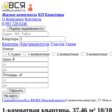
Жилые комплексы
КП
Квартиры
О Компании
Контакты
8 993 728 0246
Подбор недвижимости
Квартира
Квартира
Дом/дача/коттедж
Участок
Гараж
Студии
1-комнатные
2-комнатные
3-комнатные
Сбросить
На карте