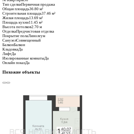
Базовая цена:
6 340 480 ₽
172 296 ₽/м²
Семейная ипотека
от 30 412 ₽/мес
Ипотека
от 74 165 ₽/мес
?
Расчет цены приблизительный, за более точной информаци
Шахматка
Забронировать