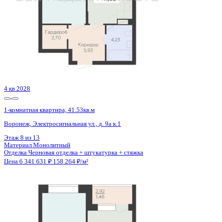
ЖК
ЖК Финский квартал
Корпус
Очередь 2 Позиция 5
Срок сдачи
3 кв 2025
Тип дома
Монолитный
Этаж
10/10
№ Квартиры
36
Тип сделки
Первичная продажа
Общая площадь
36.80 м²
Строительная площадь
37.46 м²
Жилая площадь
13.69 м²
Площадь кухни
11.45 м²
Высота потолков
2.70 м
Отделка
Предчистовая отделка
Покрытие пола
Линолеум
Санузел
Совмещенный
Балкон
Балкон
Кладовка
Да
Лифт
Да
Изолированные комнаты
Да
Онлайн показ
Да
Похожие объекты