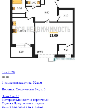
1-комнатная квартира, 51.49кв.м
Воронеж, Элекстросигнальная ул., д. 9а, к.2
Этаж
7 из 21
Материал
Монолитный
Отделка
Черновая отделка + штукатурка + стяжка
Цена 7 558 732 ₽
153 135 ₽/м²