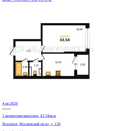
4 кв 2027
1-комнатная квартира, 51.49кв.м
Воронеж, Элекстросигнальная ул., д. 9а, к.2
Этаж
5 из 21
Материал
Монолитный
Отделка
Черновая отделка + штукатурка + стяжка
Цена 7 558 732 ₽
153 135 ₽/м²