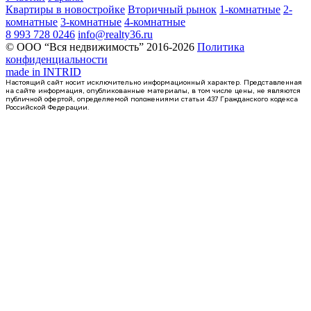
Квартиры в новостройке
Вторичный рынок
1-комнатные
2-
комнатные
3-комнатные
4-комнатные
8 993 728 0246
info@realty36.ru
© ООО “Вся недвижимость” 2016-2026
Политика
конфиденциальности
made in
INTRID
Настоящий сайт носит исключительно информационный характер. Представленная
на сайте информация, опубликованные материалы, в том числе цены, не являются
публичной офертой, определяемой положениями статьи 437 Гражданского кодекса
Российской Федерации.
3 кв 2026