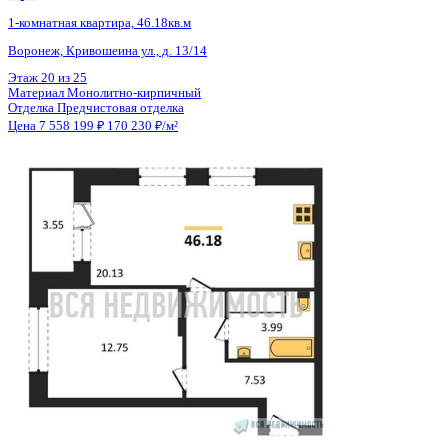
Тип сделки
Первичная продажа
Общая площадь
49.80 м²
Строительная площадь
52.86 м²
Жилая площадь
17.18 м²
Площадь кухни
21.49 м²
Высота потолков
2.70 м
Отделка
Предчистовая отделка
Покрытие пола
Линолеум
Санузел
Совмещенный
Кладовка
Нет
Лифт
Да
Изолированные комнаты
Да
Онлайн показ
Да
Похожие объекты