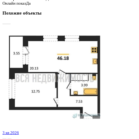
График стоимости
Базовая цена:
7 556 337 ₽
151 734 ₽/м²
Семейная ипотека
от 36 243 ₽/мес
Ипотека
от 88 387 ₽/мес
?
Расчет цены приблизительный, за более точной информаци
обращайтесь к менеджеру
Шахматка
Забронировать
ЖК
ЖК Финский квартал
Корпус
Очередь 2 Позиция 5
Срок сдачи
3 кв 2025
Тип дома
Монолитный
Этаж
2/8
№ Квартиры
47