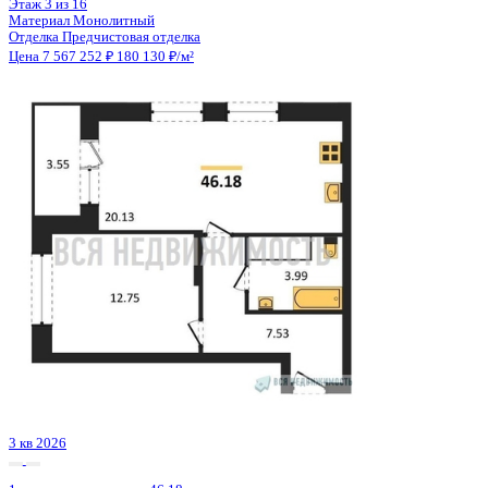
2 кв 2027
1-комнатная квартира, 41.91кв.м
Воронеж, Академика Першина ул., д. 5
Этаж
19 из 22