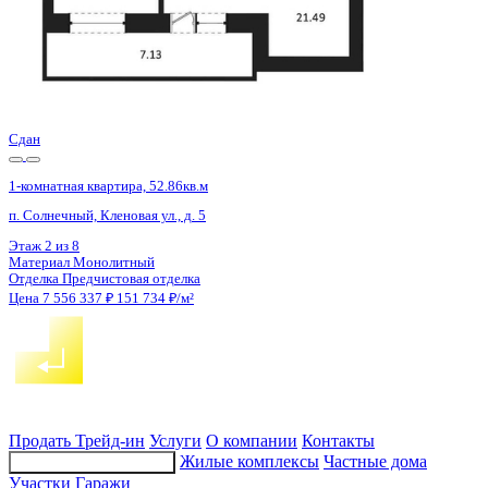
4 кв 2026
1-комнатная квартира, 43.54кв.м
Воронеж, Московский пр-кт, д. 138
Этаж
3 из 16
Материал
Монолитный
Отделка
Предчистовая отделка
Цена 7 567 252 ₽
180 130 ₽/м²
Продать
Трейд-ин
Услуги
О компании
Контакты
Жилые комплексы
Частные дома
Подбор недвижимости
Участки
Гаражи