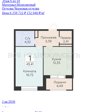
2 кв 2030
1-комнатная квартира, 43.33кв.м
Воронеж, Матросова ул., д. 64а
Этаж
9 из 18