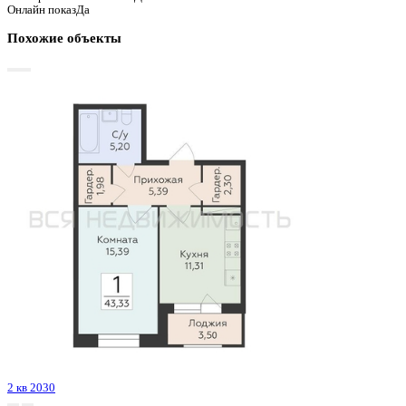
График стоимости
Базовая цена:
6 257 479 ₽
148 634 ₽/м²
Семейная ипотека
от 30 013 ₽/мес
Ипотека
от 73 195 ₽/мес
?
Расчет цены приблизительный, за более точной информаци
обращайтесь к менеджеру
Шахматка
Забронировать
ЖК
ЖК Финский квартал
Корпус
Очередь 2 Позиция 5
Срок сдачи
3 кв 2025
Тип дома
Монолитный
Этаж
6/8
№ Квартиры
81