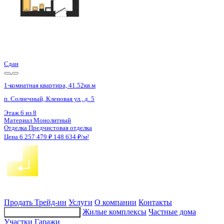
2 кв 2030
1-комнатная квартира, 43.41кв.м
Воронеж, Матросова ул., д. 64а
Этаж
6 из 10
Материал
Монолитный
Отделка
Черновая отделка
Цена 6 259 722 ₽
152 046 ₽/м²
Продать
Трейд-ин
Услуги
О компании
Контакты
Жилые комплексы
Частные дома
Подбор недвижимости
Участки
Гаражи