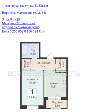
Тип сделки
Первичная продажа
Общая площадь
42.10 м²
Строительная площадь
41.52 м²
Жилая площадь
16.34 м²
Площадь кухни
11.47 м²
Высота потолков
2.70 м
Отделка
Предчистовая отделка
Покрытие пола
Линолеум
Санузел
Раздельный
Кладовка
Нет
Лифт
Да
Изолированные комнаты
Да
Онлайн показ
Да
Похожие объекты