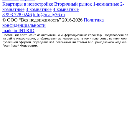
Квартиры в новостройке
Вторичный рынок
1-комнатные
2-
комнатные
3-комнатные
4-комнатные
8 993 728 0246
info@realty36.ru
© ООО “Вся недвижимость” 2016-2026
Политика
конфиденциальности
made in
INTRID
Настоящий сайт носит исключительно информационный характер. Представленная
на сайте информация, опубликованные материалы, в том числе цены, не являются
публичной офертой, определяемой положениями статьи 437 Гражданского кодекса
Российской Федерации.
2 кв 2030