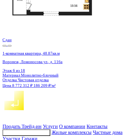
4 кв 2027
1-комнатная квартира, 53.32кв.м
Воронеж, Летчика Демьянова ул., д. 1
Этаж
18 из 25
Материал
Монолитный
Отделка
Черновая отделка
Цена 8 771 030 ₽
170 942 ₽/м²
Продать
Трейд-ин
Услуги
О компании
Контакты
Жилые комплексы
Частные дома
Подбор недвижимости
Участки
Гаражи