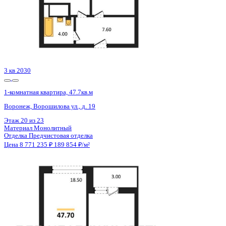
4 кв 2028
1-комнатная квартира, 52.48кв.м
Воронеж, Московский пр-кт, д. 140
Этаж
13 из 25
Материал
Монолитный
Отделка
Предчистовая отделка
Цена 8 773 024 ₽
172 358 ₽/м²