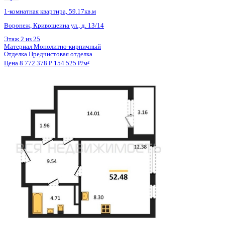
Тип сделки
Первичная продажа
Общая площадь
47.11 м²
Строительная площадь
48.87 м²
Жилая площадь
14.79 м²
Площадь кухни
19.56 м²
Высота потолков
2.70 м
Отделка
Чистовая отделка
Покрытие пола
Линолеум
Санузел
Совмещенный
Кладовка
Нет
Лифт
Да
Изолированные комнаты
Да
Онлайн показ
Да
Похожие объекты