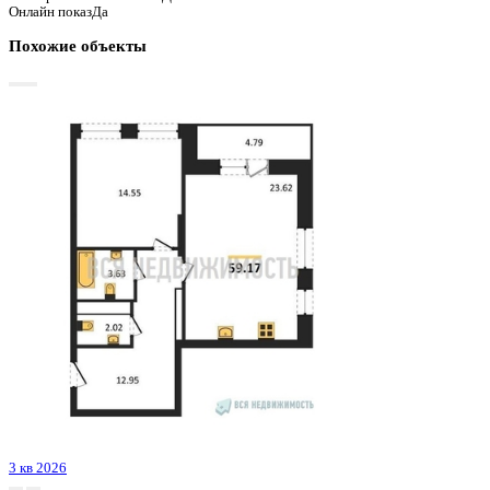
График стоимости
Базовая цена:
8 772 312 ₽
186 209 ₽/м²
Семейная ипотека
от 42 076 ₽/мес
Ипотека
от 102 611 ₽/мес
?
Расчет цены приблизительный, за более точной информаци
обращайтесь к менеджеру
Шахматка
Забронировать
ЖК
ЖК Городские Сады
Корпус
Очередь 1 секция 1
Срок сдачи
4 кв 2024
Тип дома
Монолитно-блочный
Этаж
6/18
№ Квартиры
39