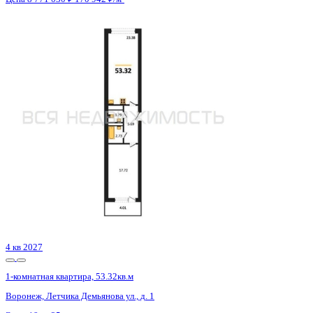
3 кв 2030
1-комнатная квартира, 47.7кв.м
Воронеж, Ворошилова ул., д. 19
Этаж
16 из 23
Материал
Монолитный
Отделка
Предчистовая отделка
Цена 8 771 235 ₽
189 854 ₽/м²