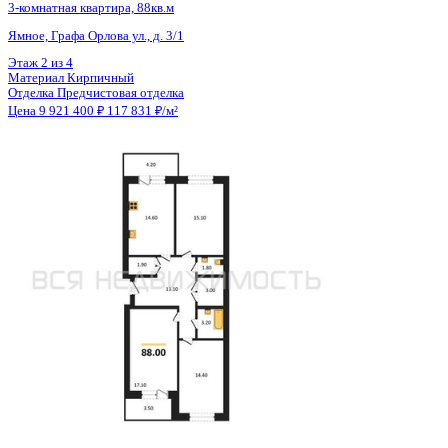
Общая площадь
75.38 м²
Строительная площадь
79.13 м²
Жилая площадь
42.71 м²
Площадь кухни
18.86 м²
Высота потолков
2.77 м
Отделка
Черновая отделка + штукатурка + стяжка
Санузел
Раздельный
Балкон
2 лоджии
Кладовка
Да
Лифт
Да
Изолированные комнаты
Да
Онлайн показ
Да
Похожие объекты