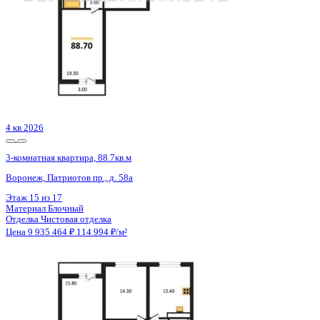
1 кв 2027
3-комнатная квартира, 88кв.м
Ямное, Графа Орлова ул., д. 3/1
Этаж
4 из 4
Материал
Кирпичный
Отделка
Предчистовая отделка
Цена 9 921 400 ₽
117 831 ₽/м²