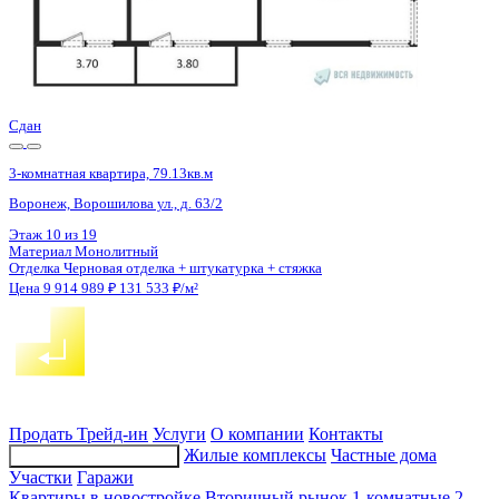
4 кв 2026
3-комнатная квартира, 88.7кв.м
Воронеж, Патриотов пр., д. 58а
Этаж
15 из 17
Материал
Блочный
Отделка
Чистовая отделка
Цена 9 935 464 ₽
114 994 ₽/м²
Продать
Трейд-ин
Услуги
О компании
Контакты
Жилые комплексы
Частные дома
Подбор недвижимости
Участки
Гаражи
Квартиры в новостройке
Вторичный рынок
1-комнатные
2-