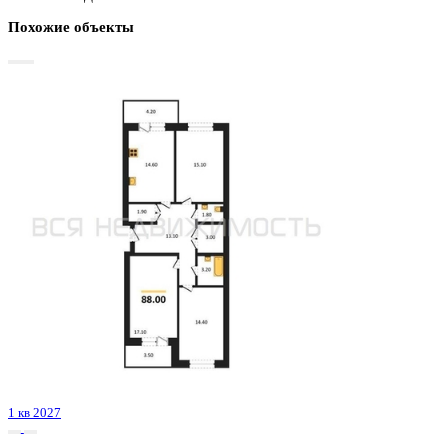
Базовая цена:
9 914 989 ₽
131 533 ₽/м²
Семейная ипотека
от 47 556 ₽/мес
Ипотека
от 115 977 ₽/мес
?
Расчет цены приблизительный, за более точной информаци
обращайтесь к менеджеру
Шахматка
Забронировать
ЖК
ЖД Октябрьский
Корпус
ЖД Октябрьский
Срок сдачи
2 кв 2025
Тип дома
Монолитный
Этаж
10/19
№ Квартиры
84
Тип сделки
Первичная продажа