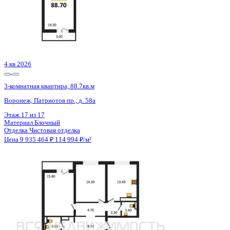
1 кв 2027
3-комнатная квартира, 88кв.м
Ямное, Графа Орлова ул., д. 3/1
Этаж
3 из 4
Материал
Кирпичный
Отделка
Предчистовая отделка
Цена 9 921 400 ₽
117 831 ₽/м²